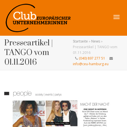
Navig
Presseartikel |
Startseite
»
News
»
Presseartikel | TANGO vom
TANGO vom
01.11.2016
(040) 897 277 51
01.11.2016
info@ceu-hamburg.eu
umsch