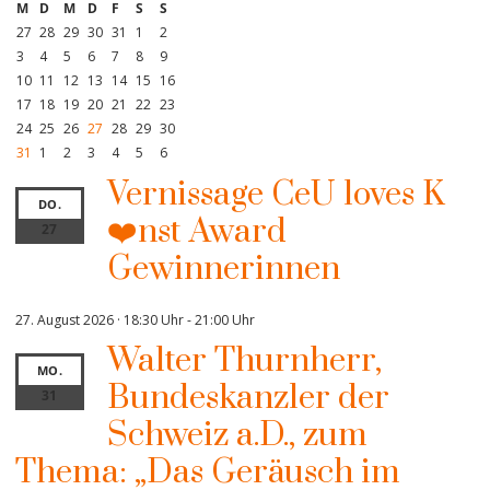
M
D
M
D
F
S
S
27
28
29
30
31
1
2
3
4
5
6
7
8
9
10
11
12
13
14
15
16
17
18
19
20
21
22
23
24
25
26
27
28
29
30
31
1
2
3
4
5
6
Vernissage CeU loves K
DO.
❤️nst Award
27
Gewinnerinnen
27. August 2026 · 18:30 Uhr
-
21:00 Uhr
Walter Thurnherr,
MO.
Bundeskanzler der
31
Schweiz a.D., zum
Thema: „Das Geräusch im