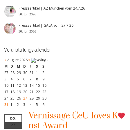
Presseartikel | AZ München vom 24.7.26
30. Juli 2026
Presseartikel | GALA vom 27.7.26
30. Juli 2026
Veranstaltungskalender
«
August 2026
»
M
D
M
D
F
S
S
27
28
29
30
31
1
2
3
4
5
6
7
8
9
10
11
12
13
14
15
16
17
18
19
20
21
22
23
24
25
26
27
28
29
30
31
1
2
3
4
5
6
Vernissage CeU loves K
DO.
nst Award
27