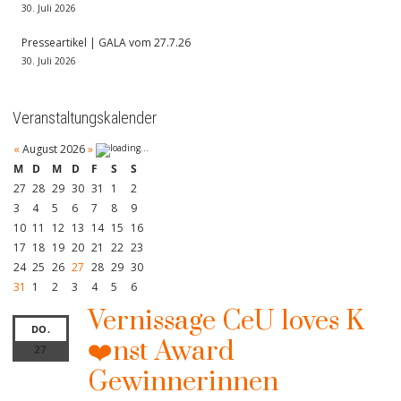
30. Juli 2026
Presseartikel | GALA vom 27.7.26
30. Juli 2026
Veranstaltungskalender
«
August 2026
»
M
D
M
D
F
S
S
27
28
29
30
31
1
2
3
4
5
6
7
8
9
10
11
12
13
14
15
16
17
18
19
20
21
22
23
24
25
26
27
28
29
30
31
1
2
3
4
5
6
Vernissage CeU loves K
DO.
❤️nst Award
27
Gewinnerinnen