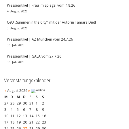
Presseartikel | Frau im Spiegel vom 4.8.26
4. August 2026
CeU „Summer in the City“ mit der Autorin Tamara Dietl
3. August 2026
Presseartikel | AZ München vom 24.7.26
30. Juli 2026
Presseartikel | GALA vom 27.7.26
30. Juli 2026
Veranstaltungskalender
«
August 2026
»
M
D
M
D
F
S
S
27
28
29
30
31
1
2
3
4
5
6
7
8
9
10
11
12
13
14
15
16
17
18
19
20
21
22
23
24
25
26
27
28
29
30