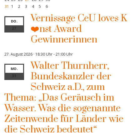
31
1
2
3
4
5
6
Vernissage CeU loves K
DO.
❤️nst Award
27
Gewinnerinnen
27. August 2026 · 18:30 Uhr
-
21:00 Uhr
Walter Thurnherr,
MO.
Bundeskanzler der
31
Schweiz a.D., zum
Thema: „Das Geräusch im
Wasser. Was die sogenannte
Zeitenwende für Länder wie
die Schweiz bedeutet“