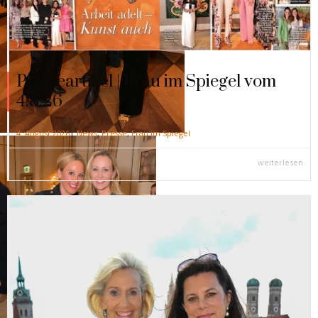
Presseartikel | Frau im Spiegel vom
4.8.26
|
4. August 2026
News
,
Presse
,
Frau im Spiegel
weiterlesen