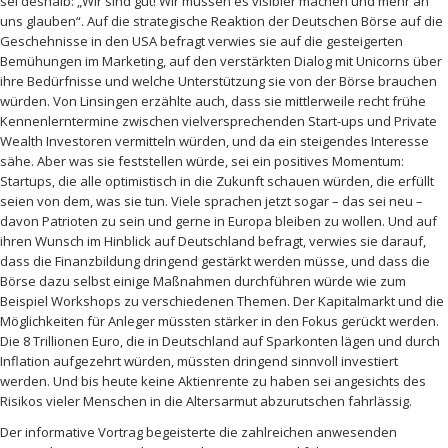
sei deshalb: „Wir sind gut! Wir müssen es visibler machen und mehr an
uns glauben“. Auf die strategische Reaktion der Deutschen Börse auf die
Geschehnisse in den USA befragt verwies sie auf die gesteigerten
Bemühungen im Marketing, auf den verstärkten Dialog mit Unicorns über
ihre Bedürfnisse und welche Unterstützung sie von der Börse brauchen
würden. Von Linsingen erzählte auch, dass sie mittlerweile recht frühe
Kennenlerntermine zwischen vielversprechenden Start-ups und Private
Wealth Investoren vermitteln würden, und da ein steigendes Interesse
sähe. Aber was sie feststellen würde, sei ein positives Momentum:
Startups, die alle optimistisch in die Zukunft schauen würden, die erfüllt
seien von dem, was sie tun. Viele sprachen jetzt sogar – das sei neu –
davon Patrioten zu sein und gerne in Europa bleiben zu wollen. Und auf
ihren Wunsch im Hinblick auf Deutschland befragt, verwies sie darauf,
dass die Finanzbildung dringend gestärkt werden müsse, und dass die
Börse dazu selbst einige Maßnahmen durchführen würde wie zum
Beispiel Workshops zu verschiedenen Themen. Der Kapitalmarkt und die
Möglichkeiten für Anleger müssten stärker in den Fokus gerückt werden.
Die 8 Trillionen Euro, die in Deutschland auf Sparkonten lägen und durch
Inflation aufgezehrt würden, müssten dringend sinnvoll investiert
werden. Und bis heute keine Aktienrente zu haben sei angesichts des
Risikos vieler Menschen in die Altersarmut abzurutschen fahrlässig.
Der informative Vortrag begeisterte die zahlreichen anwesenden