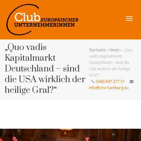
Navig
„Quo vadis
Startseite
»
News
»
„Quo
Kapitalmarkt
vadis Kapitalmarkt
Deutschland – sind die
Deutschland – sind
USA wirklich der heilige
umsch
Gral?“
die USA wirklich der
(040) 897 277 51
heilige Gral?“
info@ceu-hamburg.eu