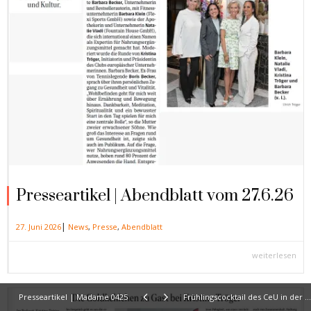
Presseartikel | Abendblatt vom 27.6.26
|
27. Juni 2026
News
,
Presse
,
Abendblatt
weiterlesen
Presseartikel | Madame 0425
Frühlingscocktail des CeU in der Pomellato Boutique München zum Thema „Edelsteine – die entfesselte Natur“