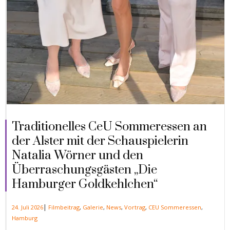
Traditionelles CeU Sommeressen an
der Alster mit der Schauspielerin
Natalia Wörner und den
Überraschungsgästen „Die
Hamburger Goldkehlchen“
|
24. Juli 2026
Filmbeitrag
,
Galerie
,
News
,
Vortrag
,
CEU Sommeressen
,
Hamburg