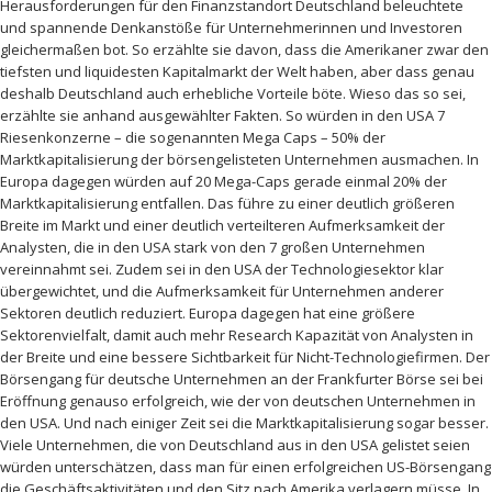
Herausforderungen für den Finanzstandort Deutschland beleuchtete
und spannende Denkanstöße für Unternehmerinnen und Investoren
gleichermaßen bot. So erzählte sie davon, dass die Amerikaner zwar den
tiefsten und liquidesten Kapitalmarkt der Welt haben, aber dass genau
deshalb Deutschland auch erhebliche Vorteile böte. Wieso das so sei,
erzählte sie anhand ausgewählter Fakten. So würden in den USA 7
Riesenkonzerne – die sogenannten Mega Caps – 50% der
Marktkapitalisierung der börsengelisteten Unternehmen ausmachen. In
Europa dagegen würden auf 20 Mega-Caps gerade einmal 20% der
Marktkapitalisierung entfallen. Das führe zu einer deutlich größeren
Breite im Markt und einer deutlich verteilteren Aufmerksamkeit der
Analysten, die in den USA stark von den 7 großen Unternehmen
vereinnahmt sei. Zudem sei in den USA der Technologiesektor klar
übergewichtet, und die Aufmerksamkeit für Unternehmen anderer
Sektoren deutlich reduziert. Europa dagegen hat eine größere
Sektorenvielfalt, damit auch mehr Research Kapazität von Analysten in
der Breite und eine bessere Sichtbarkeit für Nicht-Technologiefirmen. Der
Börsengang für deutsche Unternehmen an der Frankfurter Börse sei bei
Eröffnung genauso erfolgreich, wie der von deutschen Unternehmen in
den USA. Und nach einiger Zeit sei die Marktkapitalisierung sogar besser.
Viele Unternehmen, die von Deutschland aus in den USA gelistet seien
würden unterschätzen, dass man für einen erfolgreichen US-Börsengang
die Geschäftsaktivitäten und den Sitz nach Amerika verlagern müsse. In