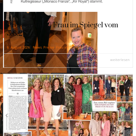
Presseartikel | Frau im Spiegel vom
5.8.26
|
6. August 2026
News
,
Presse
,
Frau im Spiegel
weiterlesen