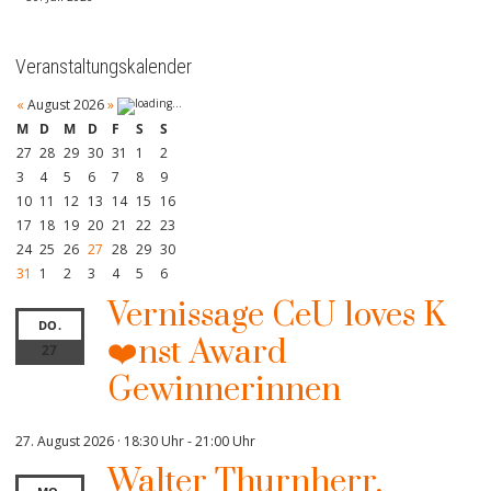
Veranstaltungskalender
«
August 2026
»
M
D
M
D
F
S
S
27
28
29
30
31
1
2
3
4
5
6
7
8
9
10
11
12
13
14
15
16
17
18
19
20
21
22
23
24
25
26
27
28
29
30
31
1
2
3
4
5
6
Vernissage CeU loves K
DO.
❤️nst Award
27
Gewinnerinnen
27. August 2026 · 18:30 Uhr
-
21:00 Uhr
Walter Thurnherr,