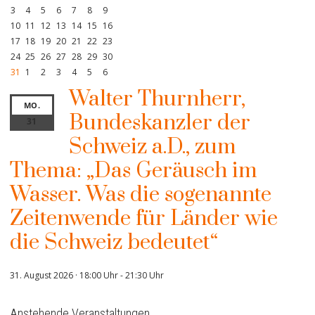
3
4
5
6
7
8
9
10
11
12
13
14
15
16
17
18
19
20
21
22
23
24
25
26
27
28
29
30
31
1
2
3
4
5
6
Walter Thurnherr,
MO.
Bundeskanzler der
31
Schweiz a.D., zum
Thema: „Das Geräusch im
Wasser. Was die sogenannte
Zeitenwende für Länder wie
die Schweiz bedeutet“
31. August 2026 · 18:00 Uhr
-
21:30 Uhr
Anstehende Veranstaltungen