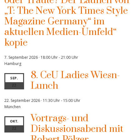
oder Traute? Der Launch von
„T: The New York Times Style
Magazine Germany“ im
aktuellen Medien-Umfeld“
kopie
7. September 2026 · 18:00 Uhr
-
21:00 Uhr
Hamburg
8. CeU Ladies Wiesn-
SEP.
Lunch
22
22. September 2026 · 11:30 Uhr
-
15:00 Uhr
München
Vortrags- und
OKT.
Diskussionsabend mit
22
Robert Pölzer,