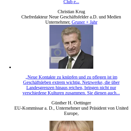
Club e...
Christian Krug
Chefredakteur Neue Geschäftsfelder a.D. und Medien
Unternehmer
,
Gruner + Jahr
„Neue Kontakte zu knüpfen und zu pflegen ist im
Geschäftsleben extrem wichtig. Netzwerke, die über
Landesgrenzen hinaus reichen, bringen nicht nur
verschiedene Kulturen zusammen. Sie dienen auch...
Günther H. Oettinger
EU-Kommissar a. D., Unternehmer und Präsident von United
Europe
,