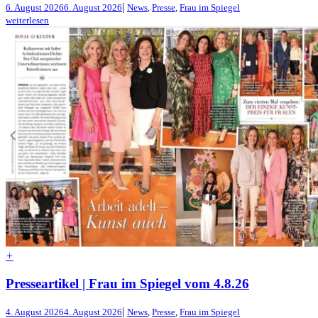
|
6. August 2026
6. August 2026
News
,
Presse
,
Frau im Spiegel
weiterlesen
+
Presseartikel | Frau im Spiegel vom 4.8.26
|
4. August 2026
4. August 2026
News
,
Presse
,
Frau im Spiegel