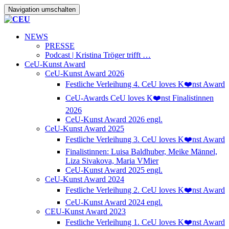
Navigation umschalten
NEWS
PRESSE
Podcast | Kristina Tröger trifft …
CeU-Kunst Award
CeU-Kunst Award 2026
Festliche Verleihung 4. CeU loves K❤️nst Award
CeU-Awards CeU loves K❤️nst Finalistinnen
2026
CeU-Kunst Award 2026 engl.
CeU-Kunst Award 2025
Festliche Verleihung 3. CeU loves K❤️nst Award
Finalistinnen: Luisa Baldhuber, Meike Männel,
Liza Sivakova, Maria VMier
CeU-Kunst Award 2025 engl.
CeU-Kunst Award 2024
Festliche Verleihung 2. CeU loves K❤️nst Award
CeU-Kunst Award 2024 engl.
CEU-Kunst Award 2023
Festliche Verleihung 1. CeU loves K❤️nst Award