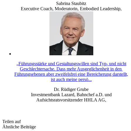
Sabrina Staubitz
Executive Coach, Moderatorin, Embodied Leadership
,
„Führungsstärke und Gestaltungswillen sind Typ- und nicht
Geschlechtersache. Dass mehr Ausgeglichenheit in den
Führungsebenen aber zweifelsfrei eine Bereicherung darstellt,
ist auch meine persö...
Dr. Rüdiger Grube
Investmentbank Lazard, Bahnchef a.D. und
Aufsichtsratsvorsitzender HHLA AG
,
Teilen auf
Ähnliche Beiträge