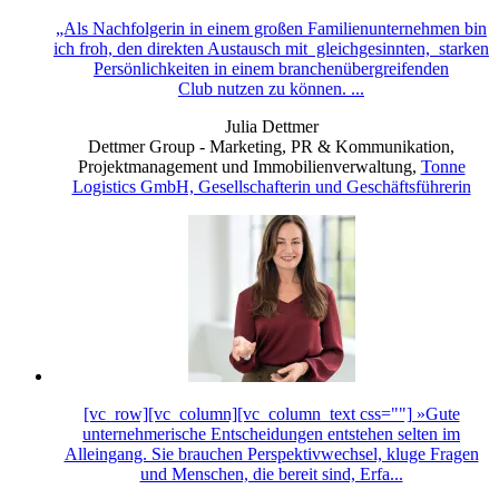
„Als Nachfolgerin in einem großen Familienunternehmen bin
ich froh, den direkten Austausch mit gleichgesinnten, starken
Persönlichkeiten in einem branchenübergreifenden
Club nutzen zu können. ...
Julia Dettmer
Dettmer Group - Marketing, PR & Kommunikation,
Projektmanagement und Immobilienverwaltung
,
Tonne
Logistics GmbH, Gesellschafterin und Geschäftsführerin
[vc_row][vc_column][vc_column_text css=""] »Gute
unternehmerische Entscheidungen entstehen selten im
Alleingang. Sie brauchen Perspektivwechsel, kluge Fragen
und Menschen, die bereit sind, Erfa...