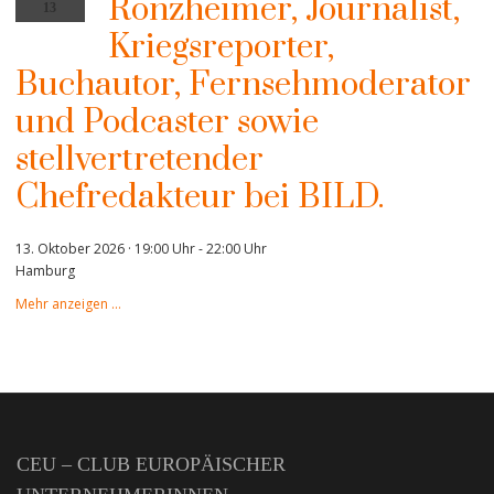
Ronzheimer, Journalist,
13
Kriegsreporter,
Buchautor, Fernsehmoderator
und Podcaster sowie
stellvertretender
Chefredakteur bei BILD.
13. Oktober 2026 · 19:00 Uhr
-
22:00 Uhr
Hamburg
Mehr anzeigen …
CEU – CLUB EUROPÄISCHER