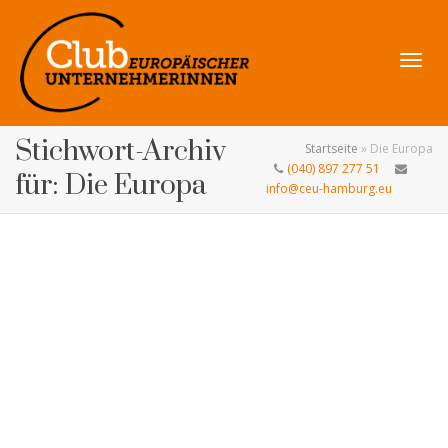
Navig
Stichwort-Archiv
Startseite
»
Die Europa
(040) 897 277 51
für: Die Europa
info@ceu-hamburg.eu
umsch