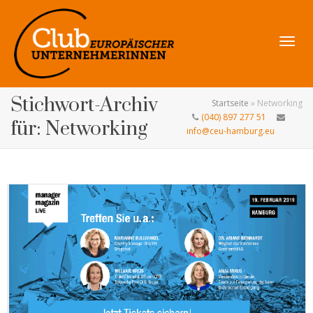
Navig
Stichwort-Archiv
Startseite
»
Networking
(040) 897 277 51
für: Networking
info@ceu-hamburg.eu
umsch