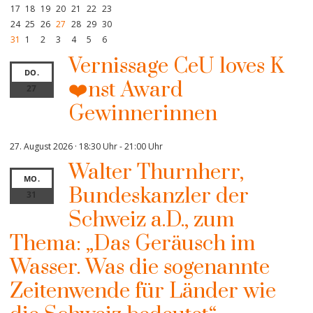
17
18
19
20
21
22
23
24
25
26
27
28
29
30
31
1
2
3
4
5
6
Vernissage CeU loves K
DO.
❤️nst Award
27
Gewinnerinnen
27. August 2026 · 18:30 Uhr
-
21:00 Uhr
Walter Thurnherr,
MO.
Bundeskanzler der
31
Schweiz a.D., zum
Thema: „Das Geräusch im
Wasser. Was die sogenannte
Zeitenwende für Länder wie