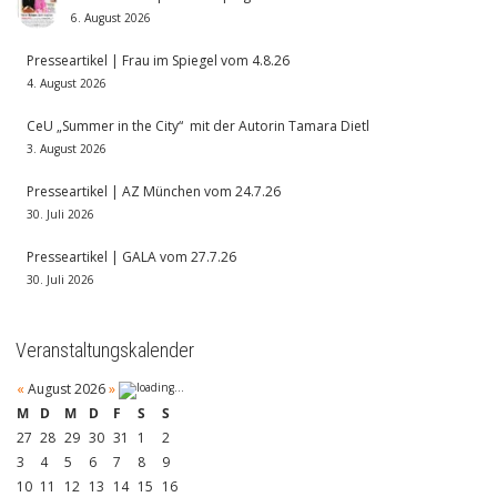
6. August 2026
Presseartikel | Frau im Spiegel vom 4.8.26
4. August 2026
CeU „Summer in the City“ mit der Autorin Tamara Dietl
3. August 2026
Presseartikel | AZ München vom 24.7.26
30. Juli 2026
Presseartikel | GALA vom 27.7.26
30. Juli 2026
Veranstaltungskalender
«
August 2026
»
M
D
M
D
F
S
S
27
28
29
30
31
1
2
3
4
5
6
7
8
9
10
11
12
13
14
15
16