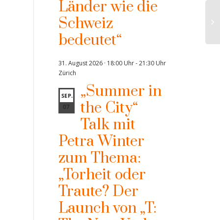
Länder wie die
Künstliche Intelligenz und
Schweiz
Ethik: Die ChatGPT-Revolution
bedeutet“
31. August 2026 · 18:00 Uhr
-
21:30 Uhr
Zürich
„Summer in
SEP.
the City“
07
Talk mit
Petra Winter
zum Thema:
„Torheit oder
Traute? Der
Launch von „T: