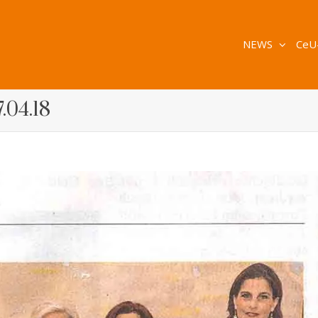
NEWS
CeU
.04.18