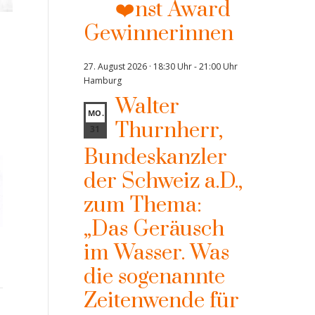
❤️nst Award
Gewinnerinnen
27. August 2026 · 18:30 Uhr
-
21:00 Uhr
Hamburg
Walter
MO.
Thurnherr,
31
Bundeskanzler
der Schweiz a.D.,
zum Thema:
„Das Geräusch
„Künstliche Intelligenz und
Presseartikel | Frau im
Pre
im Wasser. Was
Ethik: Die ChatGPT-
Spiegel vom 12.03.26
Ma
die sogenannte
Revolution“
Zeitenwende für