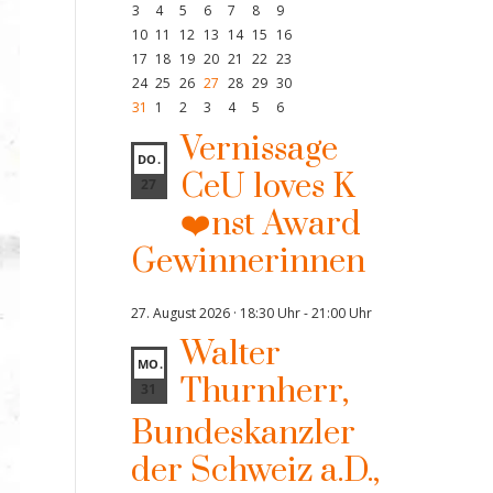
3
4
5
6
7
8
9
10
11
12
13
14
15
16
17
18
19
20
21
22
23
24
25
26
27
28
29
30
31
1
2
3
4
5
6
Vernissage
DO.
CeU loves K
27
❤️nst Award
Gewinnerinnen
27. August 2026 · 18:30 Uhr
-
21:00 Uhr
Walter
MO.
Thurnherr,
31
Bundeskanzler
der Schweiz a.D.,