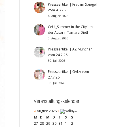
Presseartikel | Frau im Spiegel
vom 4.8.26
4. August 2026
CeU „Summer in the City“ mit
der Autorin Tamara Dietl
3. August 2026
Presseartikel | AZ München
vom 24.7.26
30. Juli 2026
Presseartikel | GALA vom
27.7.26
30. Juli 2026
Veranstaltungskalender
«
August 2026
»
M
D
M
D
F
S
S
27
28
29
30
31
1
2