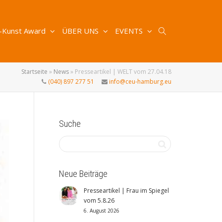
-Kunst Award
ÜBER UNS
EVENTS
Startseite
»
News
»
Presseartikel | WELT vom 27.04.18
(040) 897 277 51
info@ceu-hamburg.eu
Suche
Neue Beiträge
Presseartikel | Frau im Spiegel
vom 5.8.26
6. August 2026