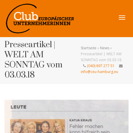
Navig
Presseartikel |
Startseite
»
News
»
WELT AM
Presseartikel | WELT AM
SONNTAG vom 03.03.18
SONNTAG vom
(040) 897 277 51
umsch
info@ceu-hamburg.eu
03.03.18