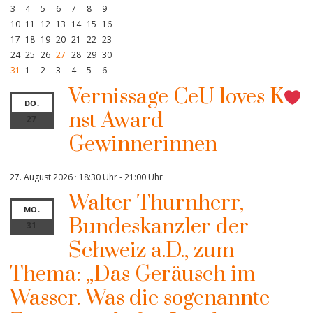
3
4
5
6
7
8
9
10
11
12
13
14
15
16
17
18
19
20
21
22
23
24
25
26
27
28
29
30
31
1
2
3
4
5
6
Vernissage CeU loves K
DO.
nst Award
27
Gewinnerinnen
27. August 2026 · 18:30 Uhr
-
21:00 Uhr
Walter Thurnherr,
MO.
Bundeskanzler der
31
Schweiz a.D., zum
Thema: „Das Geräusch im
Wasser. Was die sogenannte