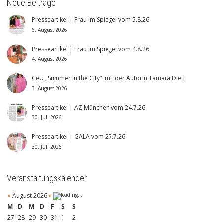
Neue Beiträge
Presseartikel | Frau im Spiegel vom 5.8.26
6. August 2026
Presseartikel | Frau im Spiegel vom 4.8.26
4. August 2026
CeU „Summer in the City“ mit der Autorin Tamara Dietl
3. August 2026
Presseartikel | AZ München vom 24.7.26
30. Juli 2026
Presseartikel | GALA vom 27.7.26
30. Juli 2026
Veranstaltungskalender
«
August 2026
»
M
D
M
D
F
S
S
27
28
29
30
31
1
2