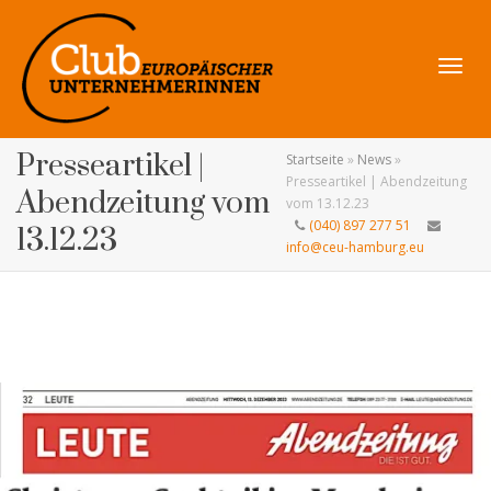
Navig
Presseartikel |
Startseite
»
News
»
Presseartikel | Abendzeitung
Abendzeitung vom
vom 13.12.23
(040) 897 277 51
13.12.23
info@ceu-hamburg.eu
umsch