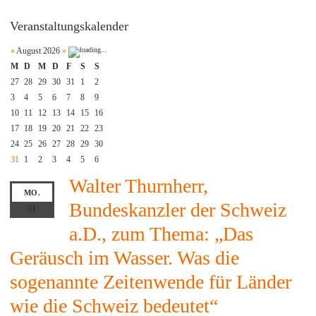
Veranstaltungskalender
«
August 2026
»
M
D
M
D
F
S
S
27
28
29
30
31
1
2
3
4
5
6
7
8
9
10
11
12
13
14
15
16
17
18
19
20
21
22
23
24
25
26
27
28
29
30
31
1
2
3
4
5
6
Walter Thurnherr,
MO.
Bundeskanzler der Schweiz
31
a.D., zum Thema: „Das
Geräusch im Wasser. Was die
sogenannte Zeitenwende für Länder
wie die Schweiz bedeutet“