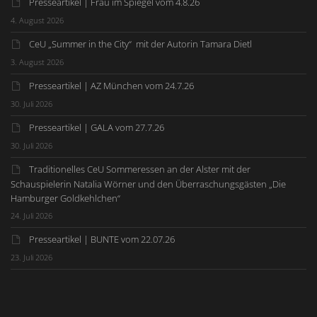
Presseartikel | Frau im Spiegel vom 4.8.26
4. August 2026
CeU „Summer in the City“ mit der Autorin Tamara Dietl
3. August 2026
Presseartikel | AZ München vom 24.7.26
30. Juli 2026
Presseartikel | GALA vom 27.7.26
30. Juli 2026
Traditionelles CeU Sommeressen an der Alster mit der
Schauspielerin Natalia Wörner und den Überraschungsgästen „Die
Hamburger Goldkehlchen“
24. Juli 2026
Presseartikel | BUNTE vom 22.07.26
23. Juli 2026