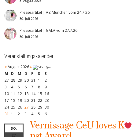
3. August 2026
Presseartikel | AZ München vom 24.7.26
30. Juli 2026
Presseartikel | GALA vom 27.7.26
30. Juli 2026
Veranstaltungskalender
«
August 2026
»
M
D
M
D
F
S
S
27
28
29
30
31
1
2
3
4
5
6
7
8
9
10
11
12
13
14
15
16
17
18
19
20
21
22
23
24
25
26
27
28
29
30
31
1
2
3
4
5
6
Vernissage CeU loves K
DO.
nst Award
27