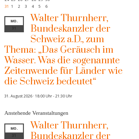
31
1
2
3
4
5
6
Walter Thurnherr,
MO.
Bundeskanzler der
31
Schweiz a.D., zum
Thema: „Das Geräusch im
Wasser. Was die sogenannte
Zeitenwende für Länder wie
die Schweiz bedeutet“
31. August 2026 · 18:00 Uhr
-
21:30 Uhr
Anstehende Veranstaltungen
Walter Thurnherr,
MO.
Bundeskanzler der
31