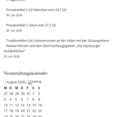
Presseartikel | AZ München vom 24.7.26
30. Juli 2026
Presseartikel | GALA vom 27.7.26
30. Juli 2026
Traditionelles CeU Sommeressen an der Alster mit der Schauspielerin
Natalia Wörner und den Überraschungsgästen „Die Hamburger
Goldkehlchen“
24. Juli 2026
Veranstaltungskalender
«
August 2026
»
M
D
M
D
F
S
S
27
28
29
30
31
1
2
3
4
5
6
7
8
9
10
11
12
13
14
15
16
17
18
19
20
21
22
23
24
25
26
27
28
29
30