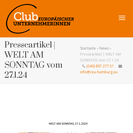
Navig
Presseartikel |
Startseite
»
News
»
WELT AM
Presseartikel | WELT AM
SONNTAG vom 27.1.24
SONNTAG vom
(040) 897 277 51
umsch
info@ceu-hamburg.eu
27.1.24