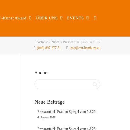
U-Kunst Award
ÜBER UNS
EVENTS
Startseite
»
News
»
Presseartikel | Deluxe 0117
(040) 897 277 51
info@ceu-hamburg.eu
Suche
Neue Beiträge
Presseartikel | Frau im Spiegel vom 5.8.26
6. August 2026
Presseartikel | Frau im Spiegel vom 4.8.26