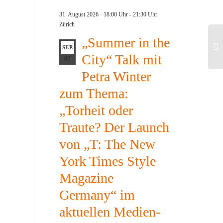
31. August 2026 · 18:00 Uhr
-
21:30 Uhr
Zürich
„Summer in the
SEP.
City“ Talk mit
07
Petra Winter
CeU
be
zum Thema:
Neu
der
„Torheit oder
CL
Traute? Der Launch
HA
von „T: The New
York Times Style
Magazine
Germany“ im
aktuellen Medien-