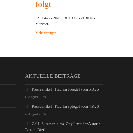
folgt
22. Oktober 2026 · 18:00 Uhr
-
21:30 Uhr
München
Mehr anzeigen …
AKTUELLE BEITRÄGE
Presseartikel | Frau im Spiegel vom 5.8.26
6. August 2026
Presseartikel | Frau im Spiegel vom 4.8.26
4. August 2026
CeU „Summer in the City“ mit der Autorin
Tamara Dietl