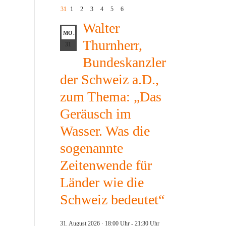
31
1
2
3
4
5
6
Walter
MO.
Thurnherr,
31
Bundeskanzler
der Schweiz a.D.,
zum Thema: „Das
Geräusch im
Wasser. Was die
sogenannte
Zeitenwende für
Länder wie die
Schweiz bedeutet“
31. August 2026 · 18:00 Uhr
-
21:30 Uhr