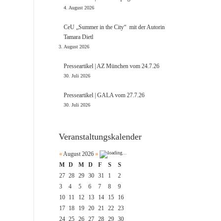
4. August 2026
CeU „Summer in the City“ mit der Autorin
Tamara Dietl
3. August 2026
Presseartikel | AZ München vom 24.7.26
30. Juli 2026
Presseartikel | GALA vom 27.7.26
30. Juli 2026
Veranstaltungskalender
«
August 2026
»
M
D
M
D
F
S
S
27
28
29
30
31
1
2
3
4
5
6
7
8
9
10
11
12
13
14
15
16
17
18
19
20
21
22
23
24
25
26
27
28
29
30