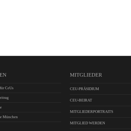
EN
MITGLIEDER
für CeUs
CEU-PRÄSIDIUM
eitrag
CEU-BEIRAT
e
MITGLIEDERPORTRAITS
ie München
MITGLIED WERDEN