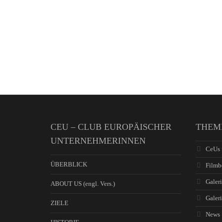
CEU – CLUB EUROPÄISCHER
THEM
UNTERNEHMERINNEN
CeUs 
ÜBERBLICK
Filmb
Galeri
ABOUT US (engl. Vers.)
Galer
ZIELE
News