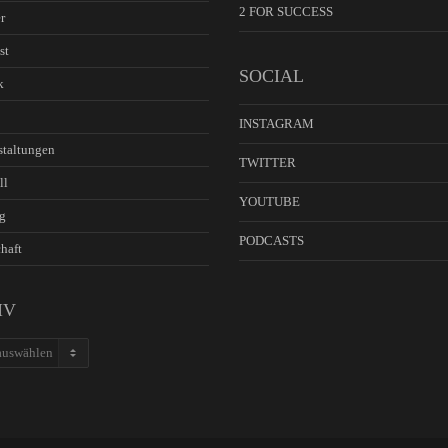
2 FOR SUCCESS
r
st
SOCIAL
k
INSTAGRAM
staltungen
TWITTER
ll
YOUTUBE
g
PODCASTS
haft
IV