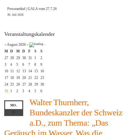
Presseartikel | GALA vom 27.7.26
30. Juli 2026
Veranstaltungskalender
«
August 2026
»
M
D
M
D
F
S
S
27
28
29
30
31
1
2
3
4
5
6
7
8
9
10
11
12
13
14
15
16
17
18
19
20
21
22
23
24
25
26
27
28
29
30
31
1
2
3
4
5
6
Walter Thurnherr,
MO.
Bundeskanzler der Schweiz
31
a.D., zum Thema: „Das
Geräusch im Wasser. Was die