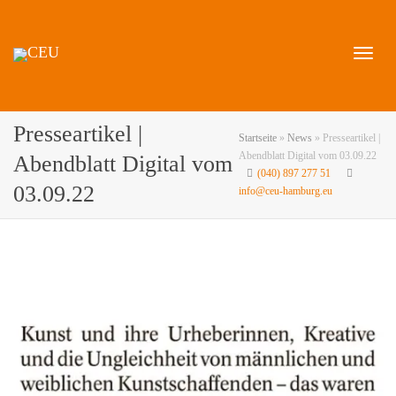
Naviga
Presseartikel |
Startseite
»
News
»
Presseartikel |
Abendblatt Digital vom 03.09.22
Abendblatt Digital vom
(040) 897 277 51
03.09.22
info@ceu-hamburg.eu
umscha