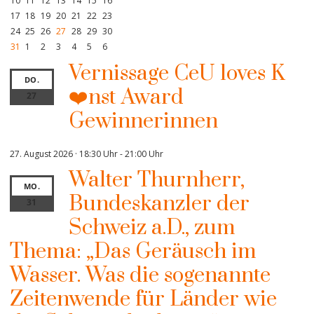
10
11
12
13
14
15
16
17
18
19
20
21
22
23
24
25
26
27
28
29
30
31
1
2
3
4
5
6
Vernissage CeU loves K
DO.
❤️nst Award
27
Gewinnerinnen
27. August 2026 · 18:30 Uhr
-
21:00 Uhr
Walter Thurnherr,
MO.
Bundeskanzler der
31
Schweiz a.D., zum
Thema: „Das Geräusch im
Wasser. Was die sogenannte
Zeitenwende für Länder wie