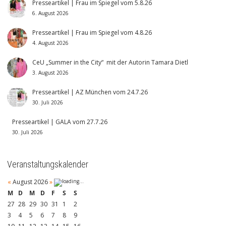
Presseartikel | Frau im Spiegel vom 5.8.26
6. August 2026
Presseartikel | Frau im Spiegel vom 4.8.26
4. August 2026
CeU „Summer in the City“ mit der Autorin Tamara Dietl
3. August 2026
Presseartikel | AZ München vom 24.7.26
30. Juli 2026
Presseartikel | GALA vom 27.7.26
30. Juli 2026
Veranstaltungskalender
«
August 2026
»
M
D
M
D
F
S
S
27
28
29
30
31
1
2
3
4
5
6
7
8
9