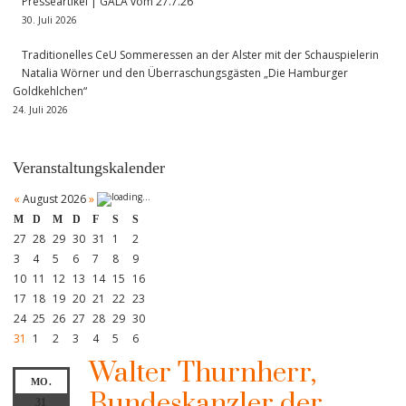
Presseartikel | GALA vom 27.7.26
30. Juli 2026
Traditionelles CeU Sommeressen an der Alster mit der Schauspielerin
Natalia Wörner und den Überraschungsgästen „Die Hamburger
Goldkehlchen“
24. Juli 2026
Veranstaltungskalender
«
August 2026
»
M
D
M
D
F
S
S
27
28
29
30
31
1
2
3
4
5
6
7
8
9
10
11
12
13
14
15
16
17
18
19
20
21
22
23
24
25
26
27
28
29
30
31
1
2
3
4
5
6
Walter Thurnherr,
MO.
Bundeskanzler der
31