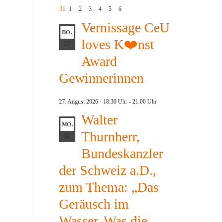
31
1
2
3
4
5
6
Vernissage CeU
DO.
loves K❤️nst
27
Award
Gewinnerinnen
27. August 2026 · 18:30 Uhr
-
21:00 Uhr
Walter
MO.
Thurnherr,
31
Bundeskanzler
der Schweiz a.D.,
zum Thema: „Das
Geräusch im
Wasser. Was die