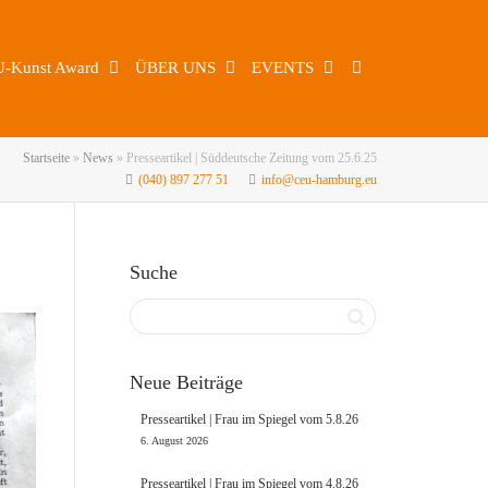
U-Kunst Award
ÜBER UNS
EVENTS
Startseite
»
News
»
Presseartikel | Süddeutsche Zeitung vom 25.6.25
(040) 897 277 51
info@ceu-hamburg.eu
Suche
Neue Beiträge
Presseartikel | Frau im Spiegel vom 5.8.26
6. August 2026
Presseartikel | Frau im Spiegel vom 4.8.26