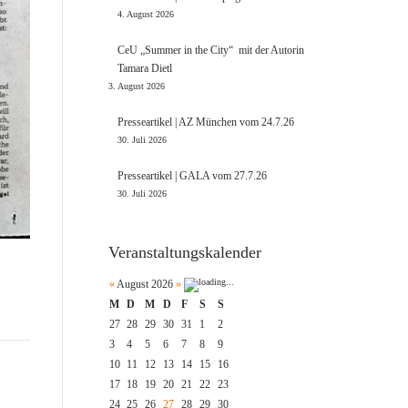
4. August 2026
CeU „Summer in the City“ mit der Autorin
Tamara Dietl
3. August 2026
Presseartikel | AZ München vom 24.7.26
30. Juli 2026
Presseartikel | GALA vom 27.7.26
30. Juli 2026
Veranstaltungskalender
«
August 2026
»
M
D
M
D
F
S
S
27
28
29
30
31
1
2
3
4
5
6
7
8
9
10
11
12
13
14
15
16
17
18
19
20
21
22
23
24
25
26
27
28
29
30