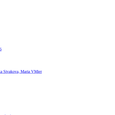
6
iza Sivakova, Maria VMier