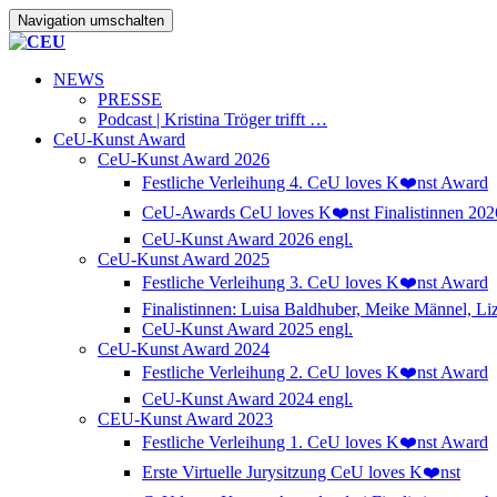
Navigation umschalten
NEWS
PRESSE
Podcast | Kristina Tröger trifft …
CeU-Kunst Award
CeU-Kunst Award 2026
Festliche Verleihung 4. CeU loves K❤️nst Award
CeU-Awards CeU loves K❤️nst Finalistinnen 202
CeU-Kunst Award 2026 engl.
CeU-Kunst Award 2025
Festliche Verleihung 3. CeU loves K❤️nst Award
Finalistinnen: Luisa Baldhuber, Meike Männel, L
CeU-Kunst Award 2025 engl.
CeU-Kunst Award 2024
Festliche Verleihung 2. CeU loves K❤️nst Award
CeU-Kunst Award 2024 engl.
CEU-Kunst Award 2023
Festliche Verleihung 1. CeU loves K❤️nst Award
Erste Virtuelle Jurysitzung CeU loves K❤️nst