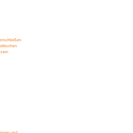
menschließen
olitischen
tsein
kennen und