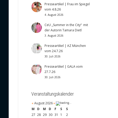
Presseartikel | Frau im Spiegel
vom 4.8.26
4. August 2026
CeU „Summer in the City“ mit
der Autorin Tamara Dietl
3. August 2026
Presseartikel | AZ München
vom 24.7.26
30. Juli 2026
Presseartikel | GALA vom
27.7.26
30. Juli 2026
Veranstaltungskalender
«
August 2026
»
M
D
M
D
F
S
S
27
28
29
30
31
1
2