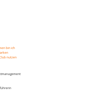
men bin ich
tarken
Club nutzen
jektmanagement
führerin