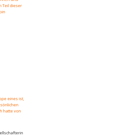
 Teil dieser
bin
pe eines ist,
rsönlichen
h hatte von
llschafterin