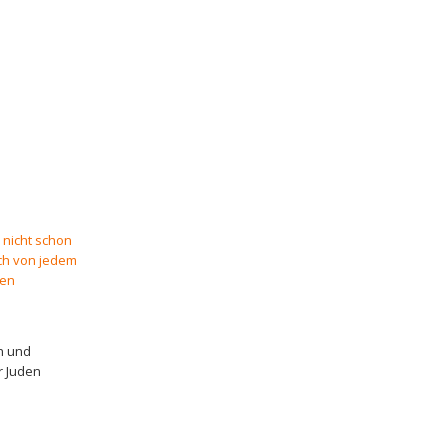
nicht schon
ch von jedem
gen
n und
r Juden