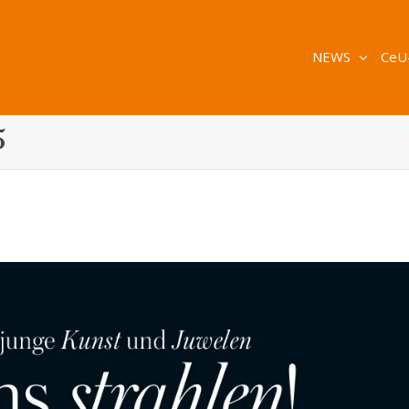
NEWS
CeU
5