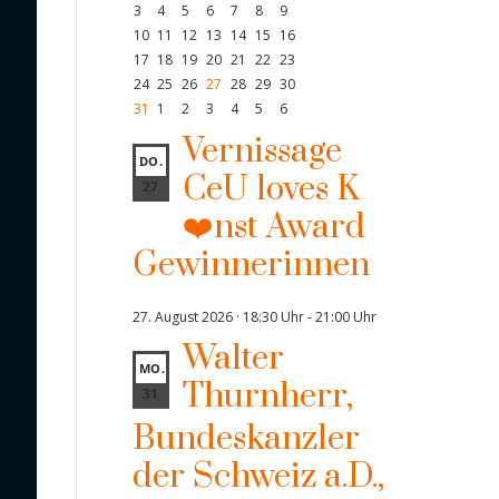
3
4
5
6
7
8
9
10
11
12
13
14
15
16
17
18
19
20
21
22
23
24
25
26
27
28
29
30
31
1
2
3
4
5
6
Vernissage
DO.
CeU loves K
27
❤️nst Award
Gewinnerinnen
27. August 2026 · 18:30 Uhr
-
21:00 Uhr
Walter
MO.
Thurnherr,
31
Bundeskanzler
der Schweiz a.D.,