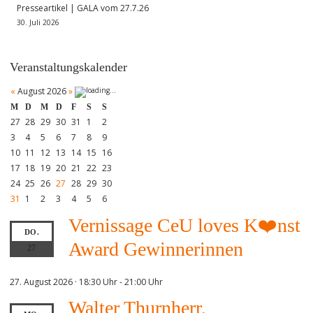
Presseartikel | GALA vom 27.7.26
30. Juli 2026
Veranstaltungskalender
«
August 2026
»
M
D
M
D
F
S
S
27
28
29
30
31
1
2
3
4
5
6
7
8
9
10
11
12
13
14
15
16
17
18
19
20
21
22
23
24
25
26
27
28
29
30
31
1
2
3
4
5
6
Vernissage CeU loves K❤️nst
DO.
Award Gewinnerinnen
27
27. August 2026 · 18:30 Uhr
-
21:00 Uhr
Walter Thurnherr,