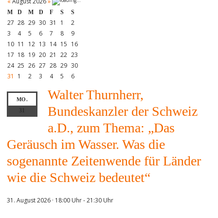
«
August 2026
»
M
D
M
D
F
S
S
27
28
29
30
31
1
2
3
4
5
6
7
8
9
10
11
12
13
14
15
16
17
18
19
20
21
22
23
24
25
26
27
28
29
30
31
1
2
3
4
5
6
Walter Thurnherr,
MO.
Bundeskanzler der Schweiz
31
a.D., zum Thema: „Das
Geräusch im Wasser. Was die
sogenannte Zeitenwende für Länder
wie die Schweiz bedeutet“
31. August 2026 · 18:00 Uhr
-
21:30 Uhr