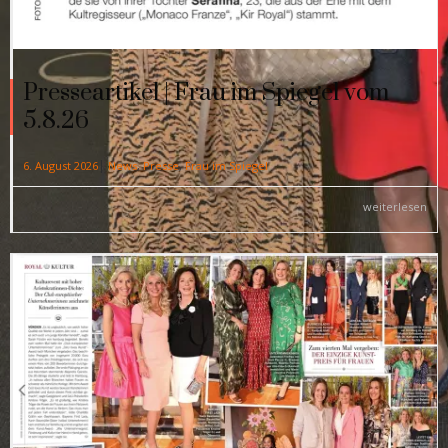
Presseartikel | Frau im Spiegel vom
5.8.26
|
6. August 2026
News
,
Presse
,
Frau im Spiegel
weiterlesen