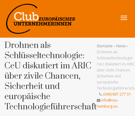
Navig
Drohnen als
Startseite
»
News
»
Drohnen als
Schlüsseltechnologie:
Schlüsseltechnologie:
CeU diskutiert im ARIC
CeU diskutiert im ARIC
über zivile Chancen,
umsch
über zivile Chancen,
Sicherheit und
europäische
Sicherheit und
Technologieführerscha
europäische
(040) 897 277 51
info@ceu-
Technologieführerschaft
hamburg.eu