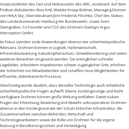
Vizepräsidentin des CeU und Ambassador des ARIC, moderiert. Auf dem
Podium diskutierten Alois Krtil, Wiebke Kropp-Büttner, Managing Director
von HHLA Sky, Oberstleutnant Jörn Frederick Plischke, Chef des Stabes
des Landeskommando Hamburg der Bundeswehr, sowie Sven
Steingräber, Co-Founder und CSO des Drohnen-Startups Argus
Interception GmbH.
Im Fokus standen zivile Anwendungen ebenso wie sicherheitspolitische
Relevanz. Drohnen können in Logistik, Hafenwirtschaft,
Infrastrukturwartung, Katastrophenschutz, Umweltmonitoring und vielen
weiteren Bereichen eingesetzt werden. Sie ermöglichen schnelle
Lagebilder, erleichtern Inspektionen schwer zugänglicher Orte, erhöhen
die Sicherheit von Mitarbeitenden und schaffen neue Möglichkeiten für
effiziente, datenbasierte Prozesse.
Gleichzeitig wurde deutlich, dass dieselbe Technologie auch erhebliche
sicherheitspolitische Fragen aufwirft. Kleine, kostengünstige und leicht
verfügbare Drohnen können große Wirkung entfalten. Damit rücken
Fragen der Erkennung, Bewertung und Abwehr unkooperativer Drohnen
ebenso in den Vordergrund wie der Schutz kritischer Infrastruktur, die
Zusammenarbeit zwischen Behörden, Wirtschaft und
Technologieanbietern sowie die Rolle von Drohnen für die eigene
Nutzung in Bevölkerungsschutz und Verteidigung.