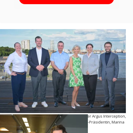
Wiebke Kropp-Büttner HHLA Sky, Sven Steingräber Argus Interception,
Oberstleutnant Jörn Plischke, Kristina Tröger CeU-Präsidentin, Marina
Tcharnetsky CENCO.AI, Alois Krtil ARIC