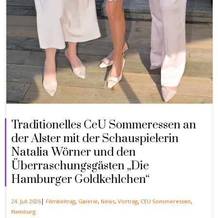
Traditionelles CeU Sommeressen an
der Alster mit der Schauspielerin
Natalia Wörner und den
Überraschungsgästen „Die
Hamburger Goldkehlchen“
|
24. Juli 2026
Filmbeitrag
,
Galerie
,
News
,
Vortrag
,
CEU Sommeressen
,
Hamburg