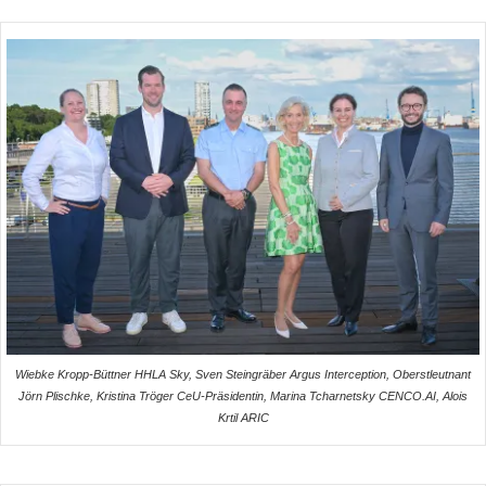
Wiebke Kropp-Büttner HHLA Sky, Sven Steingräber Argus Interception, Oberstleutnant
Jörn Plischke, Kristina Tröger CeU-Präsidentin, Marina Tcharnetsky CENCO.AI, Alois
Krtil ARIC