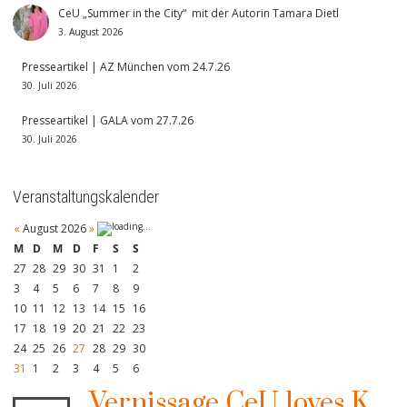
CeU „Summer in the City“ mit der Autorin Tamara Dietl
3. August 2026
Presseartikel | AZ München vom 24.7.26
30. Juli 2026
Presseartikel | GALA vom 27.7.26
30. Juli 2026
Veranstaltungskalender
«
August 2026
»
M
D
M
D
F
S
S
27
28
29
30
31
1
2
3
4
5
6
7
8
9
10
11
12
13
14
15
16
17
18
19
20
21
22
23
24
25
26
27
28
29
30
31
1
2
3
4
5
6
Vernissage CeU loves K