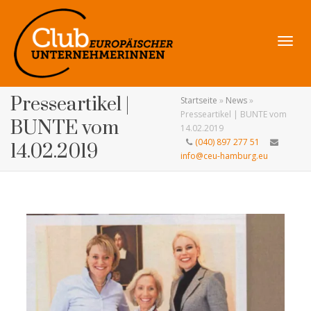
Navig
Presseartikel |
Startseite
»
News
»
Presseartikel | BUNTE vom
BUNTE vom
14.02.2019
(040) 897 277 51
14.02.2019
info@ceu-hamburg.eu
umsch