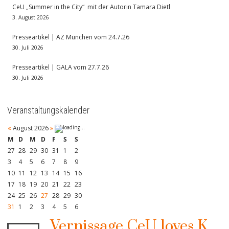
CeU „Summer in the City“ mit der Autorin Tamara Dietl
3. August 2026
Presseartikel | AZ München vom 24.7.26
30. Juli 2026
Presseartikel | GALA vom 27.7.26
30. Juli 2026
Veranstaltungskalender
«
August 2026
»
M
D
M
D
F
S
S
27
28
29
30
31
1
2
3
4
5
6
7
8
9
10
11
12
13
14
15
16
17
18
19
20
21
22
23
24
25
26
27
28
29
30
31
1
2
3
4
5
6
Vernissage CeU loves K