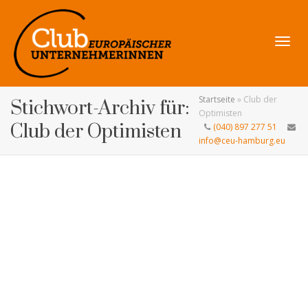
Navig
Startseite
»
Club der
Stichwort-Archiv für:
Optimisten
Club der Optimisten
(040) 897 277 51
info@ceu-hamburg.eu
umsch