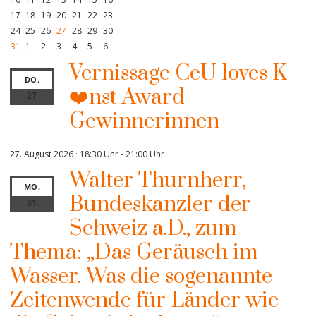
17
18
19
20
21
22
23
24
25
26
27
28
29
30
31
1
2
3
4
5
6
Vernissage CeU loves K
DO.
❤️nst Award
27
Gewinnerinnen
27. August 2026 · 18:30 Uhr
-
21:00 Uhr
Walter Thurnherr,
MO.
Bundeskanzler der
31
Schweiz a.D., zum
Thema: „Das Geräusch im
Wasser. Was die sogenannte
Zeitenwende für Länder wie