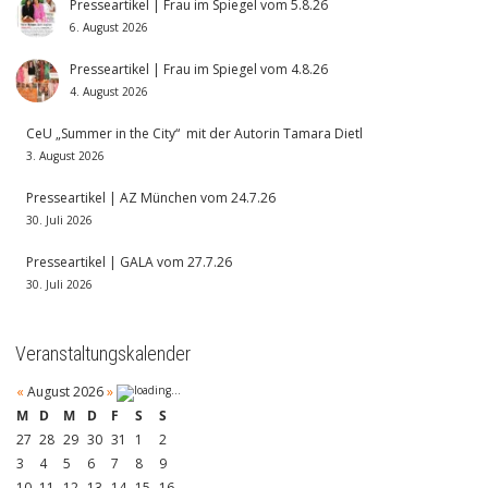
Presseartikel | Frau im Spiegel vom 5.8.26
6. August 2026
Presseartikel | Frau im Spiegel vom 4.8.26
4. August 2026
CeU „Summer in the City“ mit der Autorin Tamara Dietl
3. August 2026
Presseartikel | AZ München vom 24.7.26
30. Juli 2026
Presseartikel | GALA vom 27.7.26
30. Juli 2026
Veranstaltungskalender
«
August 2026
»
M
D
M
D
F
S
S
27
28
29
30
31
1
2
3
4
5
6
7
8
9
10
11
12
13
14
15
16