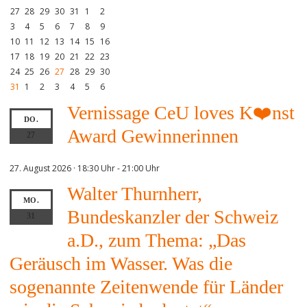
27
28
29
30
31
1
2
3
4
5
6
7
8
9
10
11
12
13
14
15
16
17
18
19
20
21
22
23
24
25
26
27
28
29
30
31
1
2
3
4
5
6
Vernissage CeU loves K❤️nst
DO.
Award Gewinnerinnen
27
27. August 2026 · 18:30 Uhr
-
21:00 Uhr
Walter Thurnherr,
MO.
Bundeskanzler der Schweiz
31
a.D., zum Thema: „Das
Geräusch im Wasser. Was die
sogenannte Zeitenwende für Länder