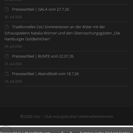
Presseartikel | GALA vom 27.7.26
30. Juli 2026
Traditionelles CeU Sommeressen an der Alster mit der
Schauspielerin Natalia Wörner und den Überraschungsgästen „Die
Hamburger Goldkehlchen“
24. Juli 2026
Presseartikel | BUNTE vom 22.07.26
23. Juli 2026
Presseartikel | Abendblatt vom 18.7.26
19. Juli 2026
©2026 CeU – Club europäischer Unternehmerinnen
Presseartikel | Abendblatt vom 17.6.23
„Summer in the City“ mit Sophie Grützner, Chefredakteurin InStyle