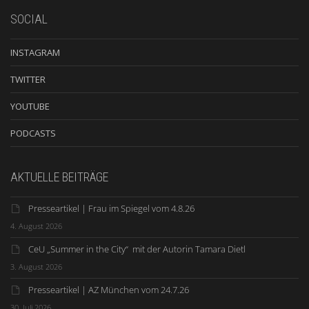
SOCIAL
INSTAGRAM
TWITTER
YOUTUBE
PODCASTS
AKTUELLE BEITRÄGE
Presseartikel | Frau im Spiegel vom 4.8.26
4. August 2026
CeU „Summer in the City“ mit der Autorin Tamara Dietl
3. August 2026
Presseartikel | AZ München vom 24.7.26
30. Juli 2026