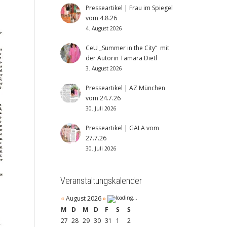
Presseartikel | Frau im Spiegel
vom 4.8.26
4. August 2026
CeU „Summer in the City“ mit
der Autorin Tamara Dietl
3. August 2026
Presseartikel | AZ München
vom 24.7.26
30. Juli 2026
Presseartikel | GALA vom
27.7.26
30. Juli 2026
Veranstaltungskalender
«
August 2026
»
M
D
M
D
F
S
S
27
28
29
30
31
1
2