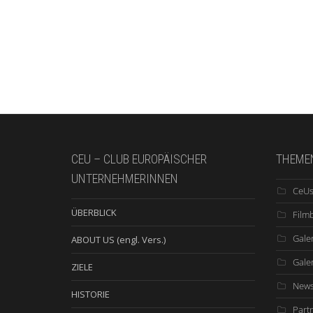
CEU – CLUB EUROPÄISCHER
THEME
UNTERNEHMERINNEN
CeUs
ÜBERBLICK
Film
Galer
ABOUT US (engl. Vers.)
Gale
ZIELE
New
HISTORIE
Part