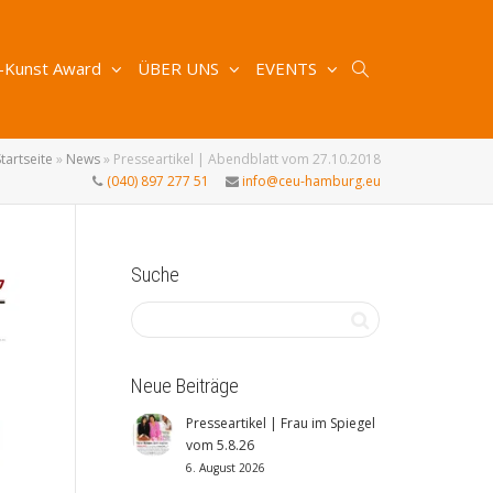
-Kunst Award
ÜBER UNS
EVENTS
Startseite
»
News
»
Presseartikel | Abendblatt vom 27.10.2018
(040) 897 277 51
info@ceu-hamburg.eu
Suche
Neue Beiträge
Presseartikel | Frau im Spiegel
vom 5.8.26
6. August 2026