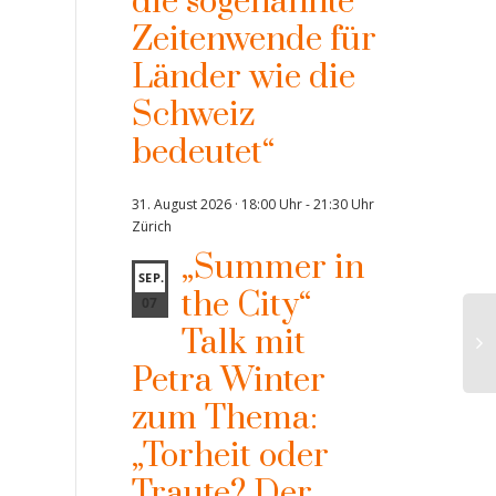
die sogenannte
Zeitenwende für
Länder wie die
Schweiz
bedeutet“
31. August 2026 · 18:00 Uhr
-
21:30 Uhr
Zürich
„Summer in
SEP.
the City“
07
Talk mit
Petra Winter
zum Thema:
„Torheit oder
Traute? Der