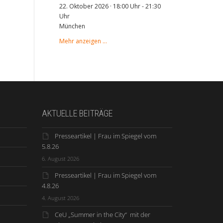
22. Oktober 2026 · 18:00 Uhr
-
21:30
Uhr
München
Mehr anzeigen …
AKTUELLE BEITRÄGE
Presseartikel | Frau im Spiegel vom
5.8.26
6. August 2026
Presseartikel | Frau im Spiegel vom
4.8.26
4. August 2026
CeU „Summer in the City“ mit der