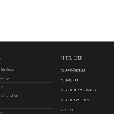
N
MITGLIEDER
 für CeUs
CEU-PRÄSIDIUM
beitrag
CEU-BEIRAT
ie
MITGLIEDERPORTRAITS
rie München
MITGLIED WERDEN
s
2 FOR SUCCESS
ner