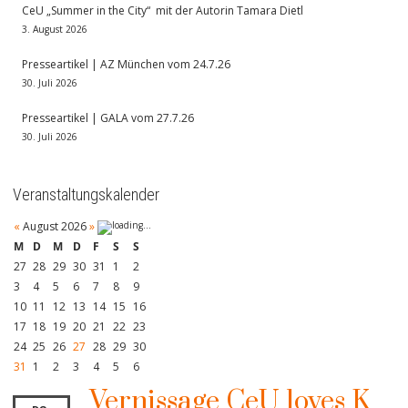
CeU „Summer in the City“ mit der Autorin Tamara Dietl
3. August 2026
Presseartikel | AZ München vom 24.7.26
30. Juli 2026
Presseartikel | GALA vom 27.7.26
30. Juli 2026
Veranstaltungskalender
«
August 2026
»
M
D
M
D
F
S
S
27
28
29
30
31
1
2
3
4
5
6
7
8
9
10
11
12
13
14
15
16
17
18
19
20
21
22
23
24
25
26
27
28
29
30
31
1
2
3
4
5
6
Vernissage CeU loves K