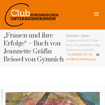
Navig
„Frauen und ihre
Startseite
»
News
»
„Frauen und ihre Erfolge“ –
Erfolge“ – Buch von
Buch von Jeannette Gräfin
Jeannette Gräfin
Beissel von Gymnich
(040) 897 277 51
umsch
Beissel von Gymnich
info@ceu-hamburg.eu