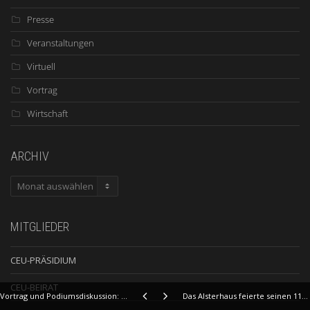
Presse
Veranstaltungen
Virtuell
Vortrag
Wirtschaft
ARCHIV
ARCHIV
MITGLIEDER
CEU-PRÄSIDIUM
CEU-BEIRAT
Vortrag und Podiumsdiskussion: "Die Zukunft der Ernährung"
Das Alsterhaus feierte seinen 110. Geburtstag