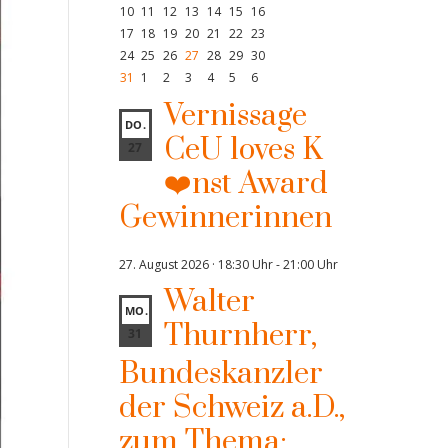
10
11
12
13
14
15
16
17
18
19
20
21
22
23
24
25
26
27
28
29
30
31
1
2
3
4
5
6
Vernissage
DO.
CeU loves K
27
❤️nst Award
Gewinnerinnen
27. August 2026 · 18:30 Uhr
-
21:00 Uhr
Walter
MO.
Thurnherr,
31
Bundeskanzler
der Schweiz a.D.,
zum Thema: