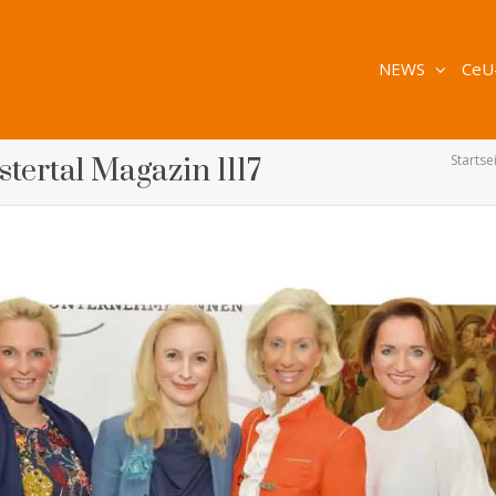
NEWS
CeU
Startse
lstertal Magazin 1117