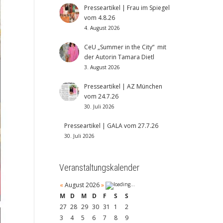
Presseartikel | Frau im Spiegel
vom 4.8.26
4. August 2026
CeU „Summer in the City“ mit
der Autorin Tamara Dietl
3. August 2026
Presseartikel | AZ München
vom 24.7.26
30. Juli 2026
Presseartikel | GALA vom 27.7.26
30. Juli 2026
Veranstaltungskalender
«
August 2026
»
M
D
M
D
F
S
S
27
28
29
30
31
1
2
3
4
5
6
7
8
9