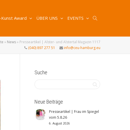
-Kunst Award
ÜBER UNS
EVENTS
ite
»
News
»
Presseartikel | Alster- und Alstertal Magazin 1117
(040) 897 277 51
info@ceu-hamburg.eu
Suche
Neue Beiträge
Presseartikel | Frau im Spiegel
vom 5.8.26
6. August 2026