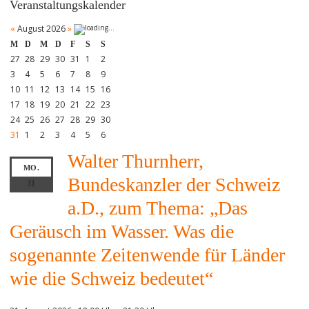
Veranstaltungskalender
«
August 2026
»
M
D
M
D
F
S
S
27
28
29
30
31
1
2
3
4
5
6
7
8
9
10
11
12
13
14
15
16
17
18
19
20
21
22
23
24
25
26
27
28
29
30
31
1
2
3
4
5
6
Walter Thurnherr,
MO.
Bundeskanzler der Schweiz
31
a.D., zum Thema: „Das
Geräusch im Wasser. Was die
sogenannte Zeitenwende für Länder
wie die Schweiz bedeutet“