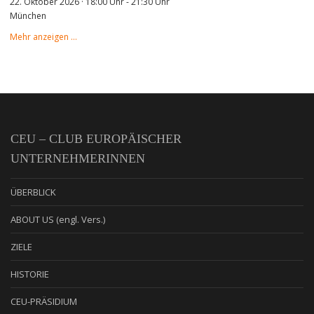
22. Oktober 2026 · 18:00 Uhr
-
21:30 Uhr
München
Mehr anzeigen …
CEU – CLUB EUROPÄISCHER
UNTERNEHMERINNEN
ÜBERBLICK
ABOUT US (engl. Vers.)
ZIELE
HISTORIE
CEU-PRÄSIDIUM