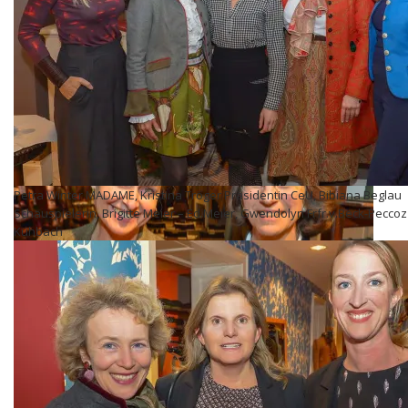
Petra Winter MADAME, Kristina Tröger Präsidentin CeU, Bibiana Beglau
Schauspielerin, Brigitte Meier – Ed.Meier, Gwendolyn Frfr.v.Beck-Pecco
Kühbach