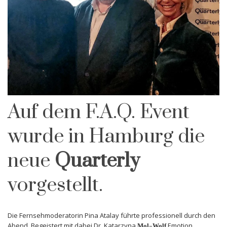
Auf dem F.A.Q. Event
wurde in Hamburg die
neue
Quarterly
vorgestellt.
Die Fernsehmoderatorin Pina Atalay führte professionell durch den
Abend. Begeistert mit dabei Dr. Katarzyna
–
Emotion
Mol
Wolf