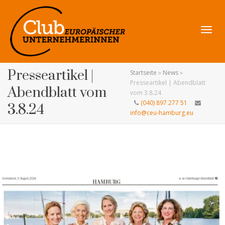
Navig
Presseartikel |
Startseite
»
News
»
Presseartikel | Abendblatt
Abendblatt vom
vom 3.8.24
(040) 897 277 51
3.8.24
info@ceu-hamburg.eu
umsch