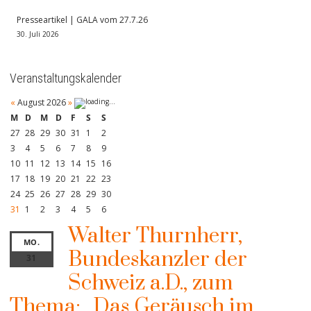
Presseartikel | GALA vom 27.7.26
30. Juli 2026
Veranstaltungskalender
«
August 2026
»
M
D
M
D
F
S
S
27
28
29
30
31
1
2
3
4
5
6
7
8
9
10
11
12
13
14
15
16
17
18
19
20
21
22
23
24
25
26
27
28
29
30
31
1
2
3
4
5
6
Walter Thurnherr,
MO.
Bundeskanzler der
31
Schweiz a.D., zum
Thema: „Das Geräusch im