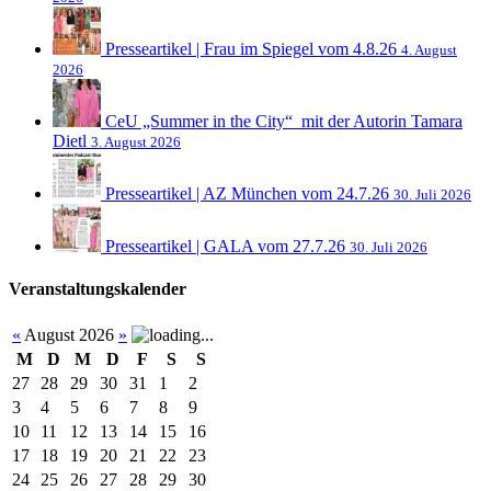
Presseartikel | Frau im Spiegel vom 4.8.26
4. August
2026
CeU „Summer in the City“ mit der Autorin Tamara
Dietl
3. August 2026
Presseartikel | AZ München vom 24.7.26
30. Juli 2026
Presseartikel | GALA vom 27.7.26
30. Juli 2026
Veranstaltungskalender
«
August 2026
»
M
D
M
D
F
S
S
27
28
29
30
31
1
2
3
4
5
6
7
8
9
10
11
12
13
14
15
16
17
18
19
20
21
22
23
24
25
26
27
28
29
30