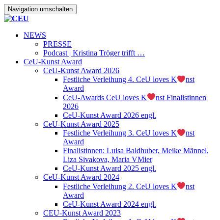
Navigation umschalten
NEWS
PRESSE
Podcast | Kristina Tröger trifft …
CeU-Kunst Award
CeU-Kunst Award 2026
Festliche Verleihung 4. CeU loves K
nst
Award
CeU-Awards CeU loves K
nst Finalistinnen
2026
CeU-Kunst Award 2026 engl.
CeU-Kunst Award 2025
Festliche Verleihung 3. CeU loves K
nst
Award
Finalistinnen: Luisa Baldhuber, Meike Männel,
Liza Sivakova, Maria VMier
CeU-Kunst Award 2025 engl.
CeU-Kunst Award 2024
Festliche Verleihung 2. CeU loves K
nst
Award
CeU-Kunst Award 2024 engl.
CEU-Kunst Award 2023