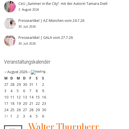
CeU „Summer in the City“ mit der Autorin Tamara Dietl
3. August 2026
Presseartikel | AZ München vom 24.7.26
30. Juli 2026
Presseartikel | GALA vom 27.7.26
30. Juli 2026
Veranstaltungskalender
«
August 2026
»
M
D
M
D
F
S
S
27
28
29
30
31
1
2
3
4
5
6
7
8
9
10
11
12
13
14
15
16
17
18
19
20
21
22
23
24
25
26
27
28
29
30
31
1
2
3
4
5
6
Walter Thurnherr,