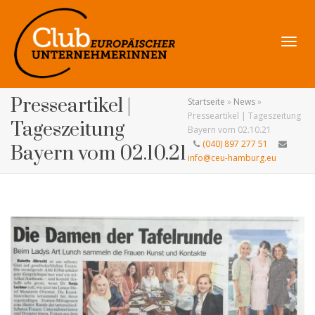
Navig
Presseartikel |
Startseite
»
News
»
Presseartikel | Tageszeitung
Tageszeitung
Bayern vom 02.10.21
(040) 897 277 51
Bayern vom 02.10.21
info@ceu-hamburg.eu
umsch