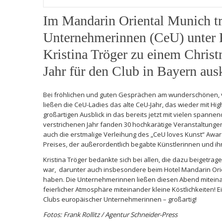
Im Mandarin Oriental Munich tra
Unternehmerinnen (CeU) unter Fü
Kristina Tröger zu einem Christ
Jahr für den Club in Bayern aus
Bei fröhlichen und guten Gesprächen am wunderschönen, 
ließen die CeU-Ladies das alte CeU-Jahr, das wieder mit H
großartigen Ausblick in das bereits jetzt mit vielen spann
verstrichenen Jahr fanden 30 hochkarätige Veranstaltunge
auch die erstmalige Verleihung des „CeU loves Kunst“ Awa
Preises, der außerordentlich begabte Künstlerinnen und ih
Kristina Tröger bedankte sich bei allen, die dazu beigetrag
war, darunter auch insbesondere beim Hotel Mandarin Orien
haben. Die Unternehmerinnen ließen diesen Abend miteina
feierlicher Atmosphäre miteinander kleine Köstlichkeiten! E
Clubs europäischer Unternehmerinnen – großartig!
Fotos: Frank Rollitz / Agentur Schneider-Press