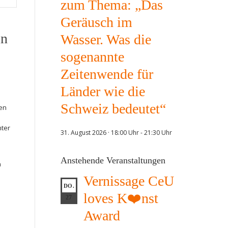
zum Thema: „Das
Geräusch im
in
Wasser. Was die
sogenannte
Zeitenwende für
Länder wie die
Schweiz bedeutet“
den
nter
31. August 2026 · 18:00 Uhr
-
21:30 Uhr
Anstehende Veranstaltungen
h
Vernissage CeU
DO.
loves K❤️nst
27
Award