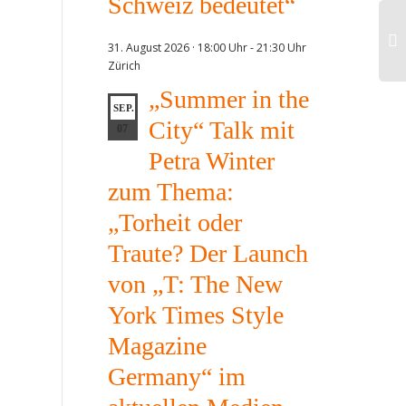
Schweiz bedeutet“
31. August 2026 · 18:00 Uhr
-
21:30 Uhr
Zürich
CeU
„Summer in the
"W
SEP.
City“ Talk mit
Hoc
07
ein
Petra Winter
– 
Gre
zum Thema:
Mit
„Torheit oder
Gre
Traute? Der Launch
von „T: The New
York Times Style
Magazine
Germany“ im