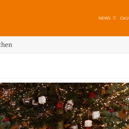
NEWS
CeU
chen