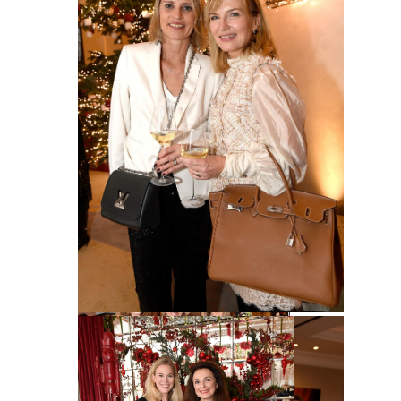
/ Hotel Mandarin Oriental / München /
11. Dezember 2023 / Bitte Fotovermerk:
Agentur Schneider-Press/Frank Rollitz
Sandra Heumann (Red. BUNTE) und
Kristina Tröger (Präsidentin Club
europäischer Unternehmerinnen) /
Christmas – Cocktail des Club
europäischer Unternehmerinnen (CeU)
Britta Zwengauer und Cornelia Schaabner, Edle
/ Hotel Mandarin Oriental / München /
von Schönbaar / Christmas – Cocktail des Club
11. Dezember 2023 / Bitte Fotovermerk:
europäischer Unternehmerinnen (CeU) / Hotel
Agentur Schneider-Press/Frank Rollitz
Mandarin Oriental / München / 11. Dezember
2023 / Bitte Fotovermerk: Agentur Schneider-