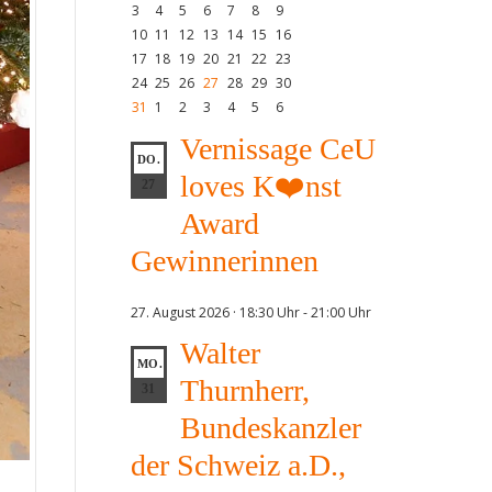
3
4
5
6
7
8
9
10
11
12
13
14
15
16
17
18
19
20
21
22
23
24
25
26
27
28
29
30
31
1
2
3
4
5
6
Vernissage CeU
DO.
loves K❤️nst
27
Award
Gewinnerinnen
27. August 2026 · 18:30 Uhr
-
21:00 Uhr
Walter
MO.
Thurnherr,
31
Bundeskanzler
der Schweiz a.D.,