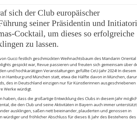
f sich der Club europäischer
hrung seiner Präsidentin und Initiator
mas-Cocktail, um dieses so erfolgreiche
klingen zu lassen.
von Gucci festlich geschmückten Weihnachtsbaum des Mandarin Oriental
ighlights gespickt war, Revue passieren und freuten sich gemeinsam über 
enden und hochkarätigen Veranstaltungen gefüllte CeU-Jahr 2024! In diesem
n in Hamburg und München statt, etwa die Hälfte davon in München, daru
rds, des in Deutschland einzigen nur für Künstlerinnen ausgeschriebenen
re Werke würdigt.
en haben, dass die großartige Entwicklung des Clubs in diesem Jahr möglic
tal, die den Club und seine Aktivitäten in Bayern auch immer unterstützt
nder ausklingen, saßen nett beieinander, plauderten und genossen in
in würdiger und fröhlicher Abschluss für dieses 8. Jahr des Bestehens des