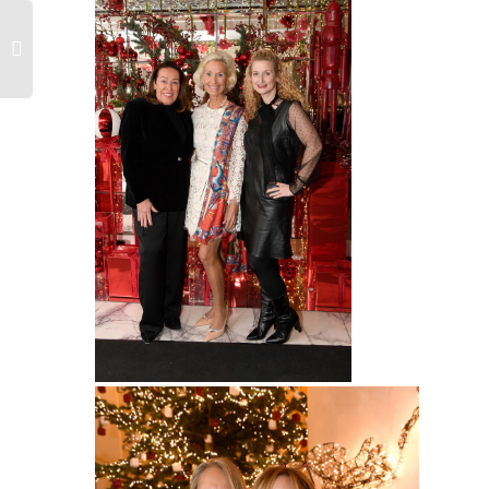
Martina Buckenmaier, Kristina Tröger
(Präsidentin Club europäischer
Unternehmerinnen) und Elfi Langefeld
/ Christmas – Cocktail des Club
europäischer Unternehmerinnen (CeU)