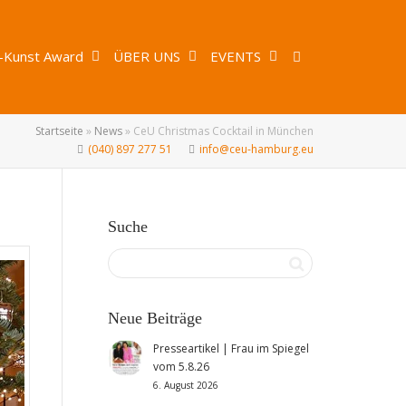
-Kunst Award
ÜBER UNS
EVENTS
Startseite
»
News
»
CeU Christmas Cocktail in München
(040) 897 277 51
info@ceu-hamburg.eu
Suche
Neue Beiträge
Presseartikel | Frau im Spiegel
vom 5.8.26
6. August 2026