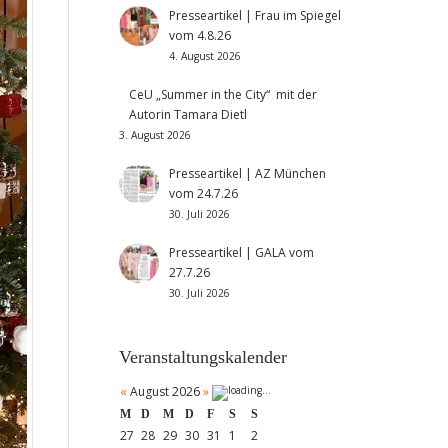
Presseartikel | Frau im Spiegel
vom 4.8.26
4. August 2026
CeU „Summer in the City“ mit der
Autorin Tamara Dietl
3. August 2026
Presseartikel | AZ München
vom 24.7.26
30. Juli 2026
Presseartikel | GALA vom
27.7.26
30. Juli 2026
Veranstaltungskalender
«
August 2026
»
M
D
M
D
F
S
S
27
28
29
30
31
1
2