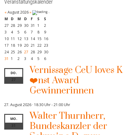
Veranstaltungskalender
«
August 2026
»
M
D
M
D
F
S
S
27
28
29
30
31
1
2
3
4
5
6
7
8
9
10
11
12
13
14
15
16
17
18
19
20
21
22
23
24
25
26
27
28
29
30
31
1
2
3
4
5
6
Vernissage CeU loves K
DO.
❤️nst Award
27
Gewinnerinnen
27. August 2026 · 18:30 Uhr
-
21:00 Uhr
Walter Thurnherr,
MO.
Bundeskanzler der
31