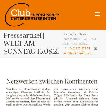
Navig
Presseartikel |
Startseite
»
News
»
Presseartikel | WELT AM
WELT AM
SONNTAG 15.08.21
(040) 897 277 51
SONNTAG 15.08.21
info@ceu-hamburg.eu
umsch