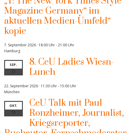
„T: The New York Times Style
Magazine Germany“ im
aktuellen Medien-Umfeld“
kopie
7. September 2026 · 18:00 Uhr
-
21:00 Uhr
Hamburg
8. CeU Ladies Wiesn-
SEP.
Lunch
22
22. September 2026 · 11:30 Uhr
-
15:00 Uhr
München
CeU Talk mit Paul
OKT.
Ronzheimer, Journalist,
13
Kriegsreporter,