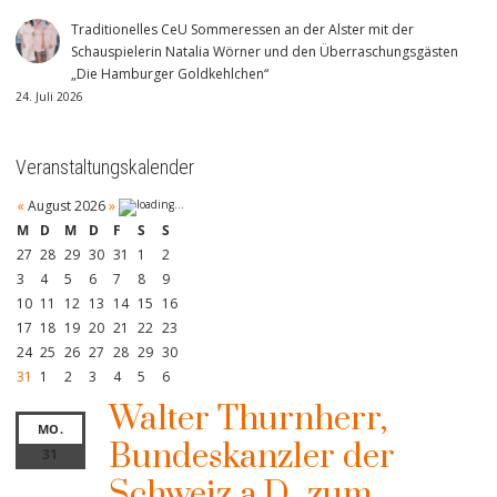
Traditionelles CeU Sommeressen an der Alster mit der
Schauspielerin Natalia Wörner und den Überraschungsgästen
„Die Hamburger Goldkehlchen“
24. Juli 2026
Veranstaltungskalender
«
August 2026
»
M
D
M
D
F
S
S
27
28
29
30
31
1
2
3
4
5
6
7
8
9
10
11
12
13
14
15
16
17
18
19
20
21
22
23
24
25
26
27
28
29
30
31
1
2
3
4
5
6
Walter Thurnherr,
MO.
Bundeskanzler der
31
Schweiz a.D., zum