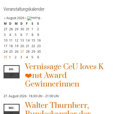
Veranstaltungskalender
«
August 2026
»
M
D
M
D
F
S
S
27
28
29
30
31
1
2
3
4
5
6
7
8
9
10
11
12
13
14
15
16
17
18
19
20
21
22
23
24
25
26
27
28
29
30
31
1
2
3
4
5
6
Vernissage CeU loves K
DO.
❤️nst Award
27
Gewinnerinnen
27. August 2026 · 18:30 Uhr
-
21:00 Uhr
Walter Thurnherr,
MO.
31