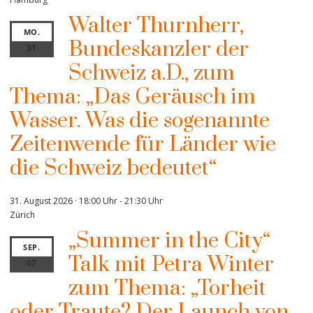
Walter Thurnherr,
MO.
Bundeskanzler der
31
Schweiz a.D., zum
Thema: „Das Geräusch im
Wasser. Was die sogenannte
Zeitenwende für Länder wie
die Schweiz bedeutet“
31. August 2026 · 18:00 Uhr
-
21:30 Uhr
Zürich
„Summer in the City“
SEP.
Talk mit Petra Winter
07
zum Thema: „Torheit
oder Traute? Der Launch von