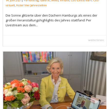
14. Juni 2021
Filmbeitrag
,
Galerie
,
News
,
Virtuell
,
CeU-Livestream
,
CeU-
virtuell
,
Hotel Vier Jahreszeiten
Die Sonne glitzerte über den Dächern Hamburgs als eines der
großen Veranstaltungshighlights des Jahres stattfand: Per
Livestream aus dem...
weiterlesen