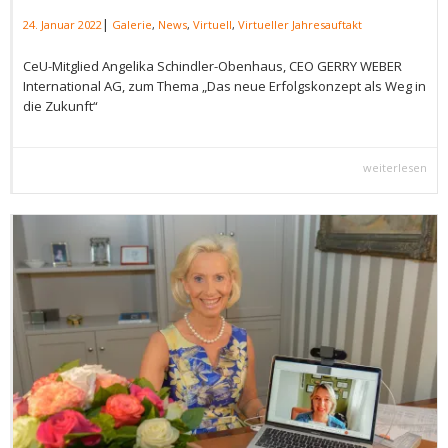
|
24. Januar 2022
Galerie
,
News
,
Virtuell
,
Virtueller Jahresauftakt
CeU-Mitglied Angelika Schindler-Obenhaus, CEO GERRY WEBER
International AG, zum Thema „Das neue Erfolgskonzept als Weg in
die Zukunft“
weiterlesen