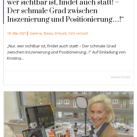
wer sichtbar ist, findet auch statt! –
Der schmale Grad zwischen
Inszenierung und Positionierung…!“
|
18. Mai 2021
Galerie
,
News
,
Virtuell
,
CeU-virtuell
„Nur, wer sichtbar ist, findet auch statt! – Der schmale Grad
zwischen Inszenierung und Positionierung...!“ Auf Einladung von
Kristina...
weiterlesen