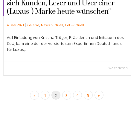
sich Kunden, Leser und User einer
(Luxus-) Marke heute wünschen“
|
4. Mai 2021
Galerie
,
News
,
Virtuell
,
CeU-virtuell
Auf Einladung von Kristina Tröger, Präsidentin und Initiatorin des
CeU, kam eine der der versiertesten Expertinnen Deutschlands
für Luxus,...
weiterlesen
«
1
2
3
4
5
»