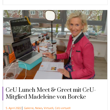
CeU Lunch Meet & Greet mit CeU-
Mitglied Madeleine von Borcke
|
5. April 2022
Galerie
,
News
,
Virtuell
,
CeU-virtuell