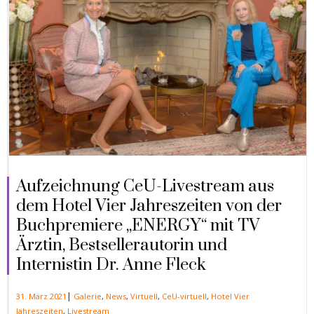
Aufzeichnung CeU-Livestream aus
dem Hotel Vier Jahreszeiten von der
Buchpremiere „ENERGY“ mit TV
Ärztin, Bestsellerautorin und
Internistin Dr. Anne Fleck
|
31. März 2021
Galerie
,
News
,
Virtuell
,
CeU-virtuell
,
Hotel Vier
Jahreszeiten
,
Livestream