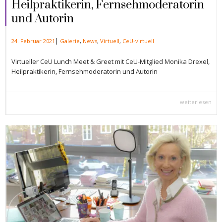
Heilpraktikerin, Fernsehmoderatorin
und Autorin
|
24. Februar 2021
Galerie
,
News
,
Virtuell
,
CeU-virtuell
Virtueller CeU Lunch Meet & Greet mit CeU-Mitglied Monika Drexel,
Heilpraktikerin, Fernsehmoderatorin und Autorin
weiterlesen