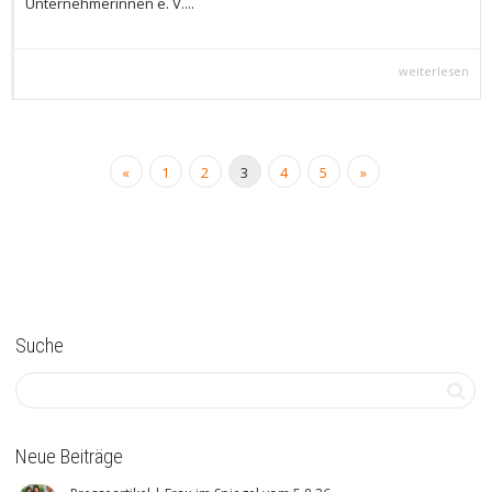
Unternehmerinnen e. V....
weiterlesen
«
1
2
3
4
5
»
Suche
Neue Beiträge