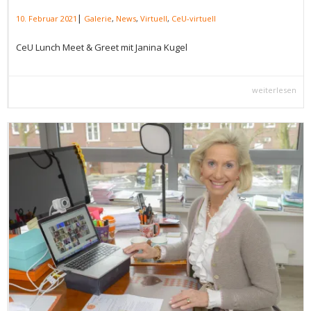
|
10. Februar 2021
Galerie
,
News
,
Virtuell
,
CeU-virtuell
CeU Lunch Meet & Greet mit Janina Kugel
weiterlesen