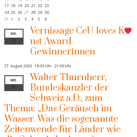
17
18
19
20
21
22
23
24
25
26
27
28
29
30
31
1
2
3
4
5
6
Vernissage CeU loves K
DO.
nst Award
27
Gewinnerinnen
27. August 2026 · 18:30 Uhr
-
21:00 Uhr
Walter Thurnherr,
MO.
Bundeskanzler der
31
Schweiz a.D., zum
Thema: „Das Geräusch im
Wasser. Was die sogenannte
Zeitenwende für Länder wie