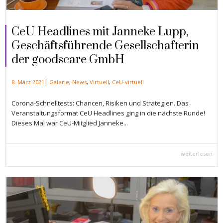
CeU Headlines mit Janneke Lupp,
Geschäftsführende Gesellschafterin
der goodscare GmbH
|
8. März 2021
Galerie
,
News
,
Virtuell
,
CeU-virtuell
Corona-Schnelltests: Chancen, Risiken und Strategien. Das
Veranstaltungsformat CeU Headlines ging in die nächste Runde!
Dieses Mal war CeU-Mitglied Janneke...
weiterlesen