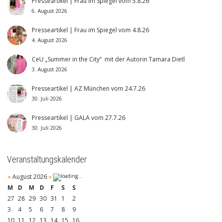
Presseartikel | Frau im Spiegel vom 5.8.26
6. August 2026
Presseartikel | Frau im Spiegel vom 4.8.26
4. August 2026
CeU „Summer in the City“ mit der Autorin Tamara Dietl
3. August 2026
Presseartikel | AZ München vom 24.7.26
30. Juli 2026
Presseartikel | GALA vom 27.7.26
30. Juli 2026
Veranstaltungskalender
«
August 2026
»
M
D
M
D
F
S
S
27
28
29
30
31
1
2
3
4
5
6
7
8
9
10
11
12
13
14
15
16