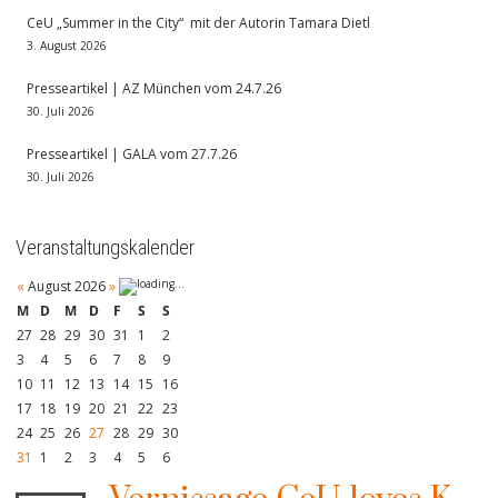
CeU „Summer in the City“ mit der Autorin Tamara Dietl
3. August 2026
Presseartikel | AZ München vom 24.7.26
30. Juli 2026
Presseartikel | GALA vom 27.7.26
30. Juli 2026
Veranstaltungskalender
«
August 2026
»
M
D
M
D
F
S
S
27
28
29
30
31
1
2
3
4
5
6
7
8
9
10
11
12
13
14
15
16
17
18
19
20
21
22
23
24
25
26
27
28
29
30
31
1
2
3
4
5
6