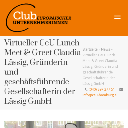
Navig
Virtueller CeU Lunch
Startseite
»
News
»
Meet & Greet Claudia
Virtueller CeU Lunch
Lässig, Gründerin
Meet & Greet Claudia
Lässig, Gründerin und
umsch
und
geschäftsführende
Gesellschafterin der
geschäftsführende
Lässig GmbH
Gesellschafterin der
(040) 897 277 51
info@ceu-hamburg.eu
Lässig GmbH