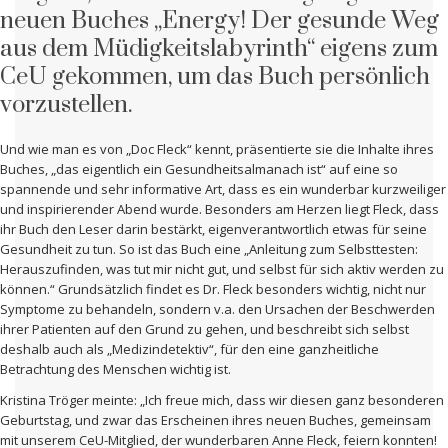
neuen Buches „Energy! Der gesunde Weg
aus dem Müdigkeitslabyrinth“ eigens zum
CeU gekommen, um das Buch persönlich
vorzustellen.
Und wie man es von „Doc Fleck“ kennt, präsentierte sie die Inhalte ihres
Buches, „das eigentlich ein Gesundheitsalmanach ist“ auf eine so
spannende und sehr informative Art, dass es ein wunderbar kurzweiliger
und inspirierender Abend wurde. Besonders am Herzen liegt Fleck, dass
ihr Buch den Leser darin bestärkt, eigenverantwortlich etwas für seine
Gesundheit zu tun. So ist das Buch eine „Anleitung zum Selbsttesten:
Herauszufinden, was tut mir nicht gut, und selbst für sich aktiv werden zu
können.“ Grundsätzlich findet es Dr. Fleck besonders wichtig, nicht nur
Symptome zu behandeln, sondern v.a. den Ursachen der Beschwerden
ihrer Patienten auf den Grund zu gehen, und beschreibt sich selbst
deshalb auch als „Medizindetektiv“, für den eine ganzheitliche
Betrachtung des Menschen wichtig ist.
Kristina Tröger meinte: „Ich freue mich, dass wir diesen ganz besonderen
Geburtstag, und zwar das Erscheinen ihres neuen Buches, gemeinsam
mit unserem CeU-Mitglied, der wunderbaren Anne Fleck, feiern konnten!