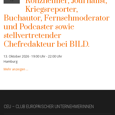
Ronzheimer, Journalist,
13
Kriegsreporter,
Buchautor, Fernsehmoderator
und Podcaster sowie
stellvertretender
Chefredakteur bei BILD.
13. Oktober 2026 · 19:00 Uhr
-
22:00 Uhr
Hamburg
Mehr anzeigen …
CEU – CLUB EUROPÄISCHER UNTERNEHMERINNEN