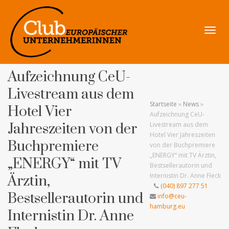
Navig
Aufzeichnung CeU-
Livestream aus dem
Startseite
»
News
»
Hotel Vier
Aufzeichnung CeU-
umsch
Jahreszeiten von der
Livestream aus dem
Hotel Vier Jahreszeiten
Buchpremiere
von der Buchpremiere
„ENERGY“ mit TV Ärztin,
„ENERGY“ mit TV
Bestsellerautorin und
Internistin Dr. Anne Fleck
Ärztin,
(040) 897 277 51
Bestsellerautorin und
info@ceu-
hamburg.eu
Internistin Dr. Anne