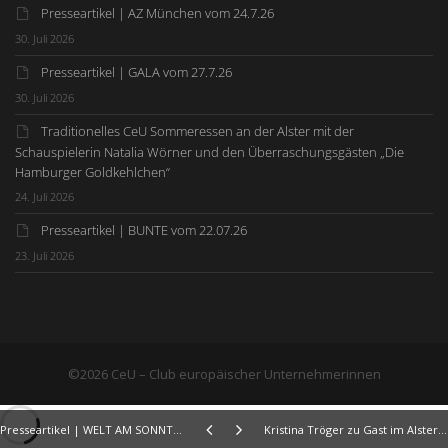
Presseartikel | AZ München vom 24.7.26
30. Juli 2026
Presseartikel | GALA vom 27.7.26
30. Juli 2026
Traditionelles CeU Sommeressen an der Alster mit der
Schauspielerin Natalia Wörner und den Überraschungsgästen „Die
Hamburger Goldkehlchen“
24. Juli 2026
Presseartikel | BUNTE vom 22.07.26
23. Juli 2026
©2026 CeU – Club europäischer Unternehmerinnen
Presseartikel | WELT AM SONNTAG 28.03.21
Kristina Tröger zu Gast im AlsterCast