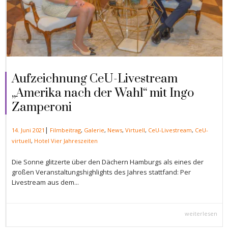
Aufzeichnung CeU-Livestream
„Amerika nach der Wahl“ mit Ingo
Zamperoni
|
14. Juni 2021
Filmbeitrag
,
Galerie
,
News
,
Virtuell
,
CeU-Livestream
,
CeU-
virtuell
,
Hotel Vier Jahreszeiten
Die Sonne glitzerte über den Dächern Hamburgs als eines der
großen Veranstaltungshighlights des Jahres stattfand: Per
Livestream aus dem...
weiterlesen