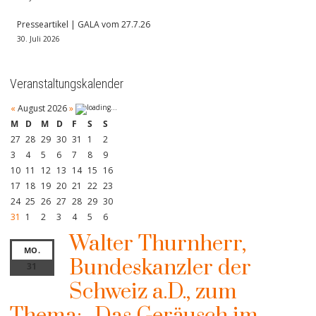
Presseartikel | GALA vom 27.7.26
30. Juli 2026
Veranstaltungskalender
«
August 2026
»
M
D
M
D
F
S
S
27
28
29
30
31
1
2
3
4
5
6
7
8
9
10
11
12
13
14
15
16
17
18
19
20
21
22
23
24
25
26
27
28
29
30
31
1
2
3
4
5
6
Walter Thurnherr,
MO.
Bundeskanzler der
31
Schweiz a.D., zum
Thema: „Das Geräusch im