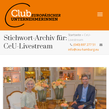
Navig
Startseite
»
CeU-
Stichwort-Archiv für:
Livestream
CeU-Livestream
(040) 897 277 51
info@ceu-hamburg.eu
umsch