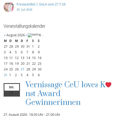
Presseartikel | GALA vom 27.7.26
30. Juli 2026
Veranstaltungskalender
«
August 2026
»
M
D
M
D
F
S
S
27
28
29
30
31
1
2
3
4
5
6
7
8
9
10
11
12
13
14
15
16
17
18
19
20
21
22
23
24
25
26
27
28
29
30
31
1
2
3
4
5
6
Vernissage CeU loves K
DO.
nst Award
27
Gewinnerinnen
27. August 2026 · 18:30 Uhr
-
21:00 Uhr