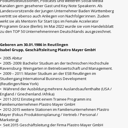
Podiumsdiskussionen, Podcasts und weiteren Social Media
Kanälen gern gesehener Gast und Key Note Speakerin. Als
Landesvorsitzende der Jungen Unternehmer Baden Württemberg
vertritt sie ebenso auch Anliegen von Nachfolger:innen. Zudem
wirkt sie als Mentorin für Start Ups im Female Accelerator
Programm Grace (Berlin). Im Mai 2022 wurde sie vom Handelsblatt
zu den TOP 50 Unternehmerinnen Deutschlands ausgezeichnet.
Geboren am 30.01.1986 in Reutlingen
Isabel Grupp, Geschäftsleitung Plastro Mayer GmbH
• 2005 Abitur
• 2005- 2009: Bachelor Studium an der technischen Hochschule
Ravensburg- Weingarten in Betriebswirtschaft und Management.
• 2009 – 2011: Master Studium an der ESB Reutlingen im
Studiengang International Business Development
(Reutlingen/New York)
• Während der Ausbildung mehrere Auslandsaufenthalte (USA /
England / Griechenland /Afrika)
• 2011-2012 Einstieg mit einem Trainee Programm ins
Familienunternehmen Plastro Mayer GmbH
• 2012-2015 weitere Stationen im Familienunternehmen Plastro
Mayer (Fokus Produktionsplanung / Vertrieb / Personal /
Marketing)
• Seit 2015 Geschäftsleitung der Firma Plastro Mayer GmbH