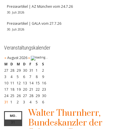
Presseartikel | AZ München vom 24.7.26
30. Juli 2026
Presseartikel | GALA vom 27.7.26
30. Juli 2026
Veranstaltungskalender
«
August 2026
»
M
D
M
D
F
S
S
27
28
29
30
31
1
2
3
4
5
6
7
8
9
10
11
12
13
14
15
16
17
18
19
20
21
22
23
24
25
26
27
28
29
30
31
1
2
3
4
5
6
Walter Thurnherr,
MO.
Bundeskanzler der
31